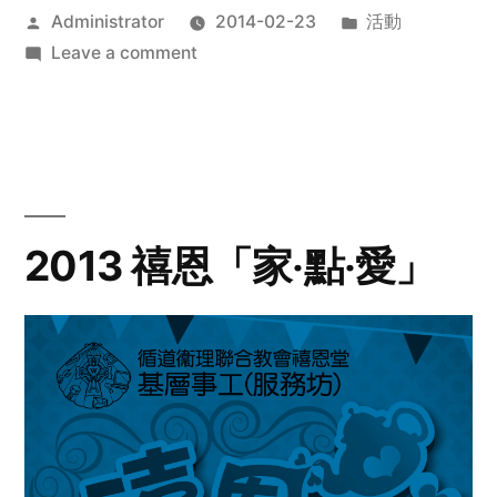
Posted
Posted
Administrator
2014-02-23
活動
by
on
in
Leave a comment
2014
年
探
訪
活
動
2013 禧恩「家‧點‧愛」
預
告