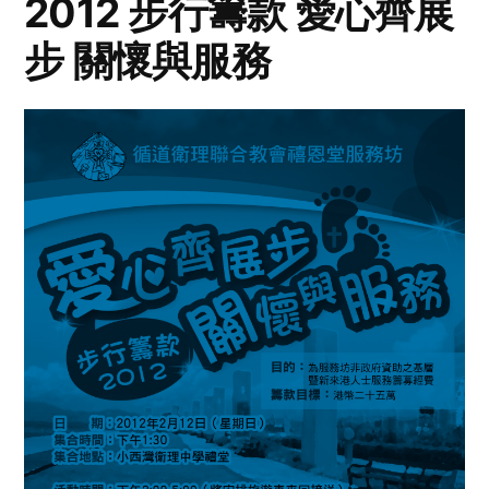
2012 步行籌款 愛心齊展
步 關懷與服務