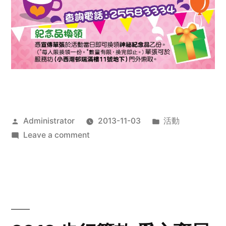
Posted
Posted
Administrator
2013-11-03
活動
by
on
in
Leave a comment
2013
禧
恩
「家‧
點‧
愛」