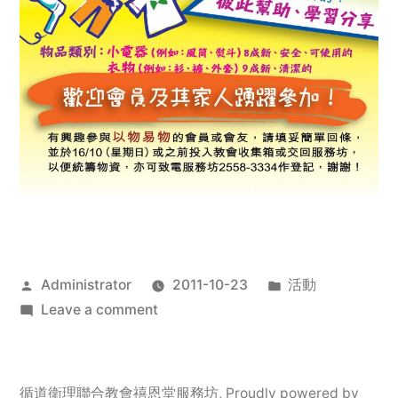
Posted
Posted
Administrator
2011-10-23
活動
by
on
in
Leave a comment
2011
年
服
循道衛理聯合教會禧恩堂服務坊
,
Proudly powered by