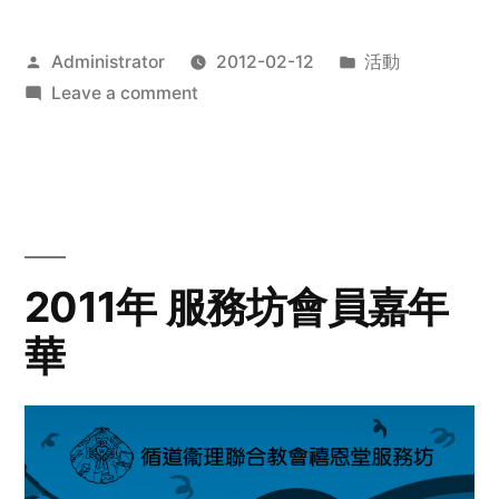
Posted
Posted
Administrator
2012-02-12
活動
by
on
in
Leave a comment
2012
步
行
籌
款
愛
2011年 服務坊會員嘉年
心
華
齊
展
步
關
懷
與