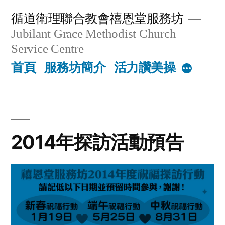
Skip
循道衛理聯合教會禧恩堂服務坊
to
Jubilant Grace Methodist Church
content
Service Centre
首頁
服務坊簡介
活力讚美操
More
2014年探訪活動預告