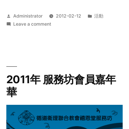
Posted
Posted
Administrator
2012-02-12
活動
by
on
in
Leave a comment
2012
步
行
籌
款
愛
2011年 服務坊會員嘉年
心
華
齊
展
步
關
懷
與