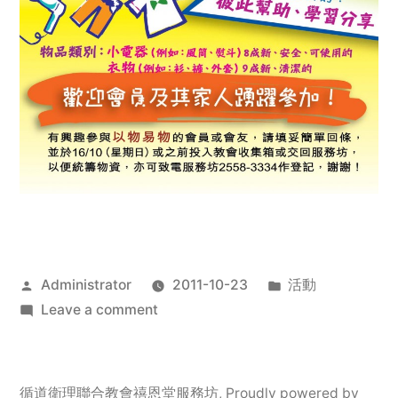
Posted
Posted
Administrator
2011-10-23
活動
by
on
in
Leave a comment
2011
年
服
循道衛理聯合教會禧恩堂服務坊
,
Proudly powered by