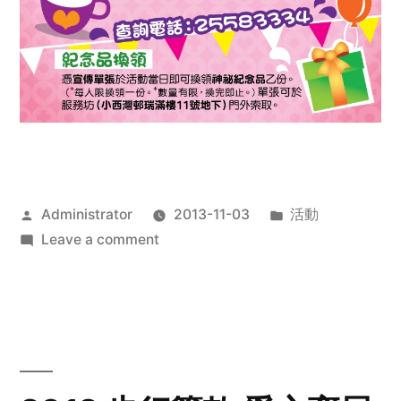
Posted
Posted
Administrator
2013-11-03
活動
by
on
in
Leave a comment
2013
禧
恩
「家‧
點‧
愛」