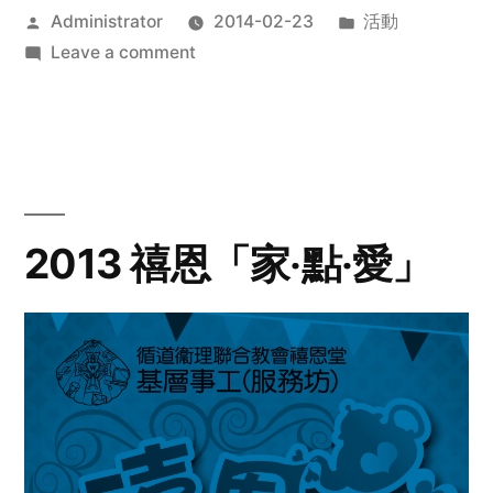
Posted
Posted
Administrator
2014-02-23
活動
by
on
in
Leave a comment
2014
年
探
訪
活
動
2013 禧恩「家‧點‧愛」
預
告