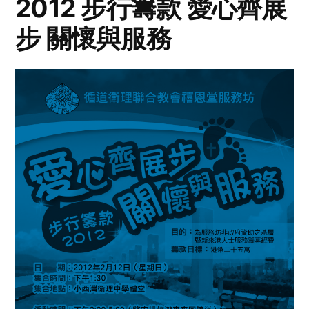
2012 步行籌款 愛心齊展
步 關懷與服務