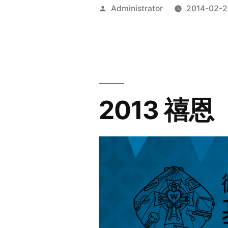
Posted
Administrator
2014-02-2
by
2013 禧恩