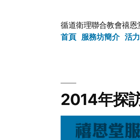
Skip
to
循道衛理聯合教會禧恩
content
首頁
服務坊簡介
活力
2014年探