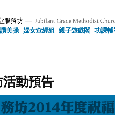
堂服務坊
Jubilant Grace Methodist Churc
讚美操
婦女查經組
親子遊戲閣
功課輔
訪活動預告