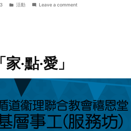
Posted
on
3
活動
Leave a comment
in
2014
年
探
訪
活
動
「家‧點‧愛」
預
告