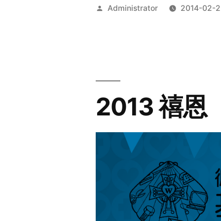
Posted
Administrator
2014-02-2
by
2013 禧恩