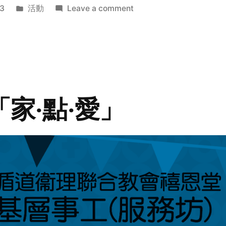
Posted
on
3
活動
Leave a comment
in
2014
年
探
訪
活
動
「家‧點‧愛」
預
告