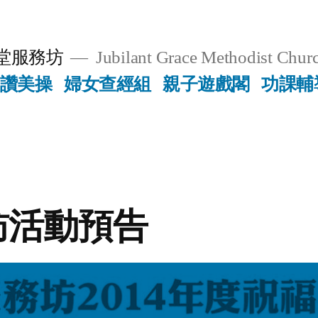
堂服務坊
Jubilant Grace Methodist Churc
讚美操
婦女查經組
親子遊戲閣
功課輔
訪活動預告