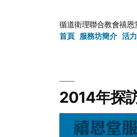
Skip
to
循道衛理聯合教會禧恩
content
首頁
服務坊簡介
活力
2014年探