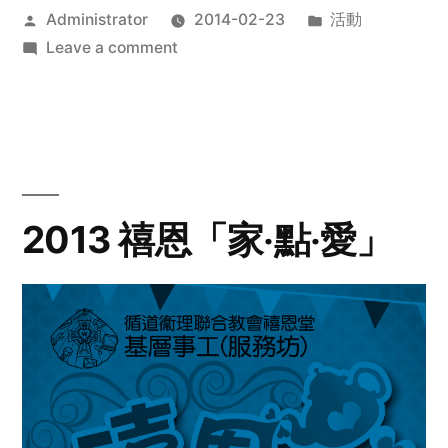
Posted
Posted
Administrator
2014-02-23
活動
by
on
in
Leave a comment
2014
年
探
訪
活
動
2013 禧恩「家‧點‧愛」
預
告