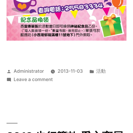
Posted
Posted
Administrator
2013-11-03
活動
by
on
in
Leave a comment
2013
禧
恩
「家‧
點‧
愛」