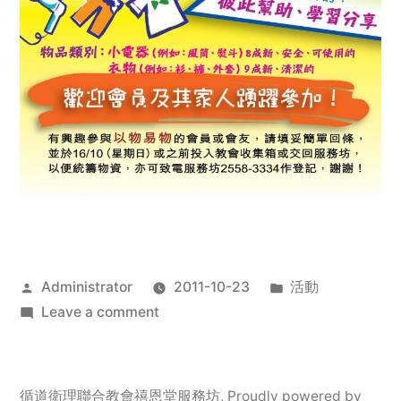
Posted
Posted
Administrator
2011-10-23
活動
by
on
in
Leave a comment
2011
年
服
循道衛理聯合教會禧恩堂服務坊
,
Proudly powered by