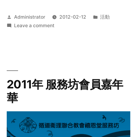
Posted
Posted
Administrator
2012-02-12
活動
by
on
in
Leave a comment
2012
步
行
籌
款
愛
2011年 服務坊會員嘉年
心
華
齊
展
步
關
懷
與