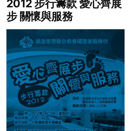
2012 步行籌款 愛心齊展
步 關懷與服務