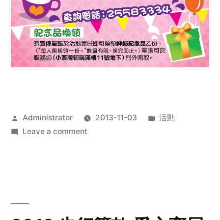
Posted
Posted
Administrator
2013-11-03
活動
by
on
in
Leave a comment
2013
禧
恩
「家‧
點‧
愛」