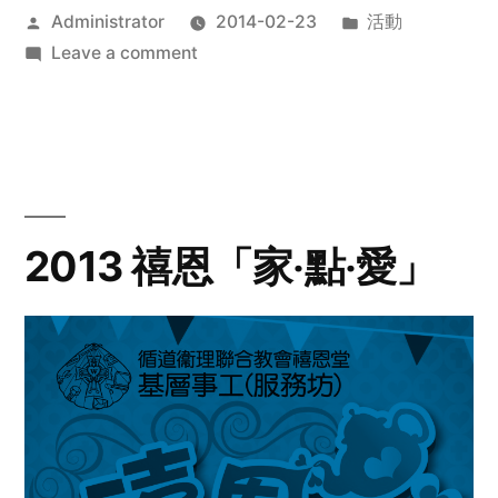
Posted
Posted
Administrator
2014-02-23
活動
by
on
in
Leave a comment
2014
年
探
訪
活
動
2013 禧恩「家‧點‧愛」
預
告