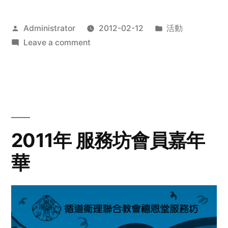
Posted
Posted
Administrator
2012-02-12
活動
by
on
in
Leave a comment
2012
步
行
籌
款
愛
2011年 服務坊會員嘉年
心
華
齊
展
步
關
懷
與