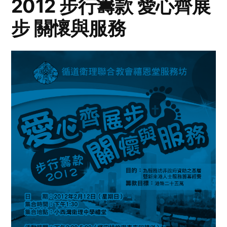
2012 步行籌款 愛心齊展
步 關懷與服務