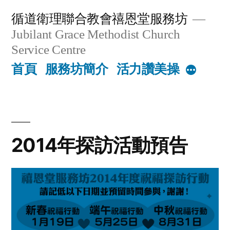
Skip
循道衛理聯合教會禧恩堂服務坊
to
Jubilant Grace Methodist Church
content
Service Centre
首頁
服務坊簡介
活力讚美操
More
2014年探訪活動預告