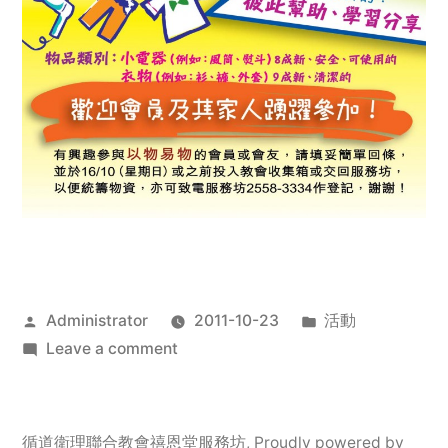
Posted
Posted
Administrator
2011-10-23
活動
by
on
in
Leave a comment
2011
年
服
循道衛理聯合教會禧恩堂服務坊
,
Proudly powered by