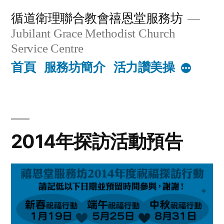
Skip
循道衛理聯合教會禧恩堂服務坊
to
Jubilant Grace Methodist Church
content
Service Centre
首頁
服務坊簡介
活力讚美操
More
2014年探訪活動預告