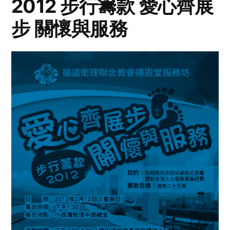
2012 步行籌款 愛心齊展
步 關懷與服務