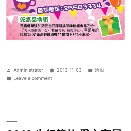
Posted
Posted
Administrator
2013-11-03
活動
by
on
in
Leave a comment
2013
禧
恩
「家‧
點‧
愛」