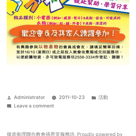
Posted
Posted
Administrator
2011-10-23
活動
by
on
in
Leave a comment
2011
年
服
循道衛理聯合教會禧恩堂服務坊
,
Proudly powered by