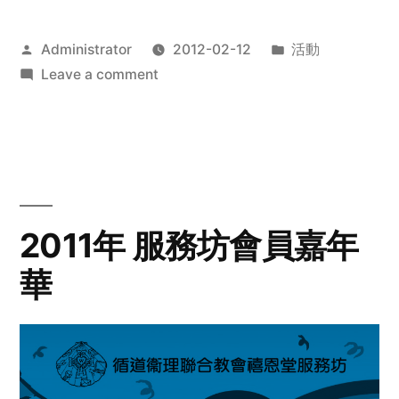
Posted
Posted
Administrator
2012-02-12
活動
by
on
in
Leave a comment
2012
步
行
籌
款
愛
2011年 服務坊會員嘉年
心
華
齊
展
步
關
懷
與