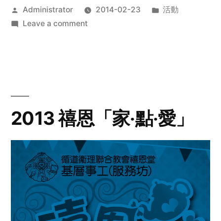
Posted
Posted
Administrator
2014-02-23
活動
by
on
in
Leave a comment
2014
年
探
訪
活
動
2013 禧恩「家‧點‧愛」
預
告