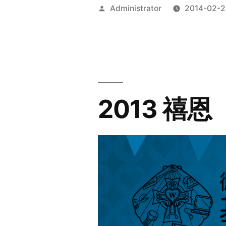
Posted
Administrator
2014-02-2
by
2013 禧恩