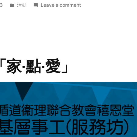
Posted
on
3
活動
Leave a comment
in
2014
年
探
訪
活
動
「家‧點‧愛」
預
告