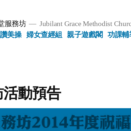
堂服務坊
Jubilant Grace Methodist Churc
讚美操
婦女查經組
親子遊戲閣
功課輔
訪活動預告