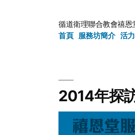
Skip
to
循道衛理聯合教會禧恩
content
首頁
服務坊簡介
活力
2014年探