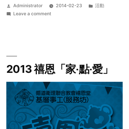
Posted
Posted
Administrator
2014-02-23
活動
by
on
in
Leave a comment
2014
年
探
訪
活
動
2013 禧恩「家‧點‧愛」
預
告