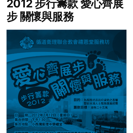
2012 步行籌款 愛心齊展
步 關懷與服務