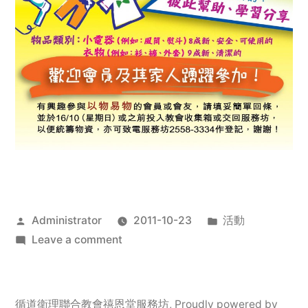
Posted
Posted
Administrator
2011-10-23
活動
by
on
in
Leave a comment
2011
年
服
循道衛理聯合教會禧恩堂服務坊
,
Proudly powered by