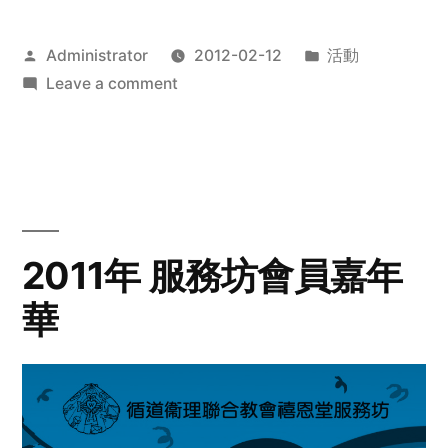
Posted
Posted
Administrator
2012-02-12
活動
by
on
in
Leave a comment
2012
步
行
籌
款
愛
2011年 服務坊會員嘉年
心
華
齊
展
步
關
懷
與