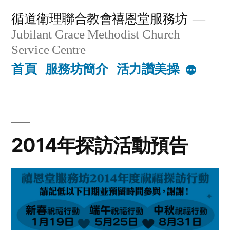
Skip
循道衛理聯合教會禧恩堂服務坊
to
Jubilant Grace Methodist Church
content
Service Centre
首頁
服務坊簡介
活力讚美操
More
2014年探訪活動預告