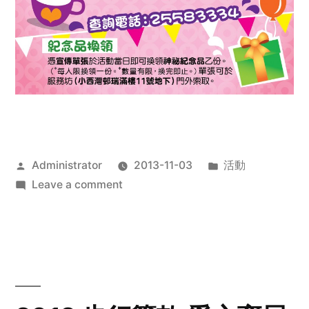
Posted
Posted
Administrator
2013-11-03
活動
by
on
in
Leave a comment
2013
禧
恩
「家‧
點‧
愛」