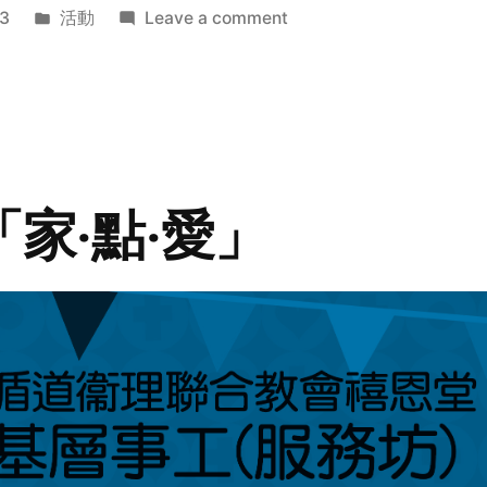
Posted
on
3
活動
Leave a comment
in
2014
年
探
訪
活
動
「家‧點‧愛」
預
告