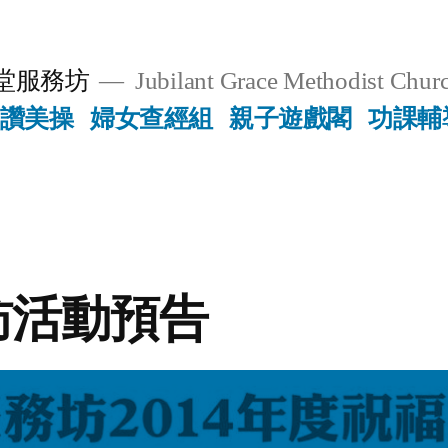
堂服務坊
Jubilant Grace Methodist Churc
讚美操
婦女查經組
親子遊戲閣
功課輔
訪活動預告