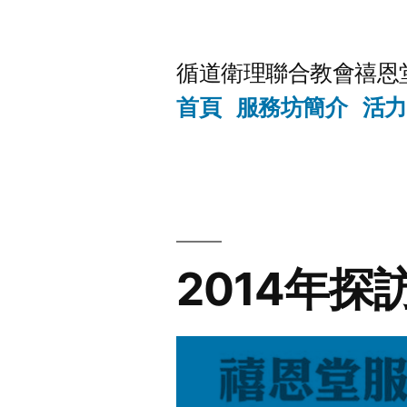
Skip
to
循道衛理聯合教會禧恩
content
首頁
服務坊簡介
活力
2014年探