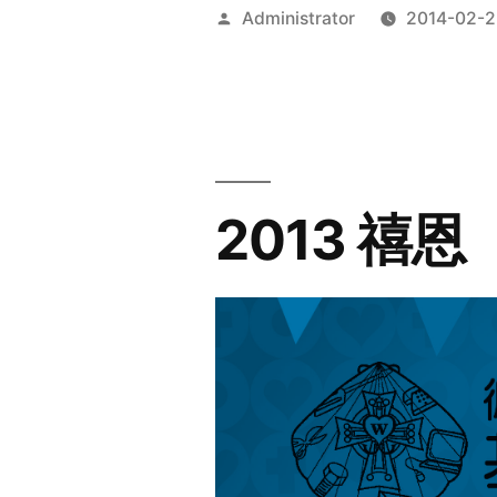
Posted
Administrator
2014-02-2
by
2013 禧恩