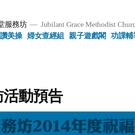
堂服務坊
Jubilant Grace Methodist Churc
讚美操
婦女查經組
親子遊戲閣
功課輔
訪活動預告