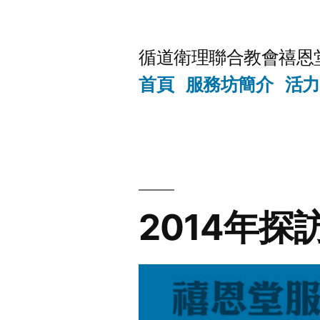
Skip
to
循道衛理聯合教會禧恩
content
首頁
服務坊簡介
活力
2014年探