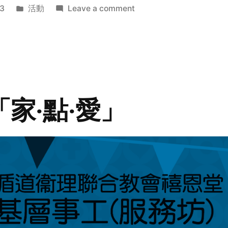
Posted
on
3
活動
Leave a comment
in
2014
年
探
訪
活
動
「家‧點‧愛」
預
告