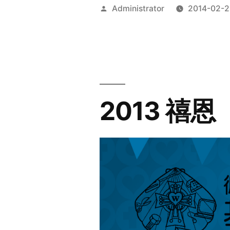
Posted
Administrator
2014-02-2
by
2013 禧恩