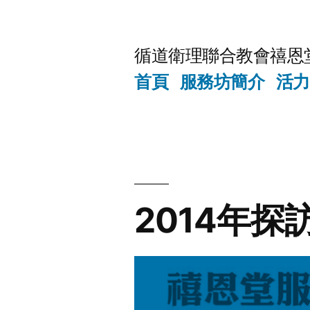
Skip
to
循道衛理聯合教會禧恩
content
首頁
服務坊簡介
活力
2014年探