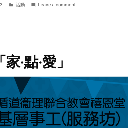
Posted
on
3
活動
Leave a comment
in
2014
年
探
訪
活
動
「家‧點‧愛」
預
告