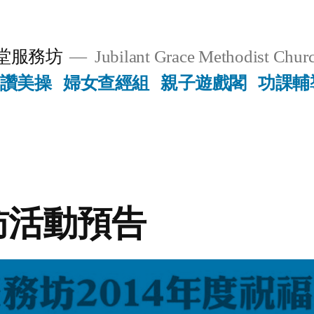
堂服務坊
Jubilant Grace Methodist Churc
讚美操
婦女查經組
親子遊戲閣
功課輔
訪活動預告