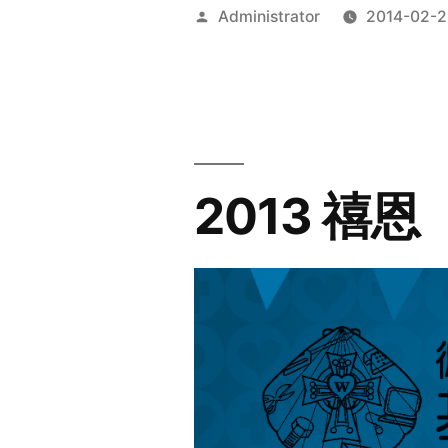
Posted
Administrator
2014-02-2
by
2013 禧恩