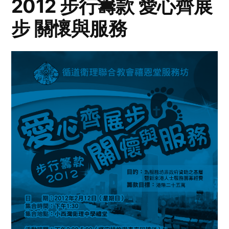
2012 步行籌款 愛心齊展
步 關懷與服務