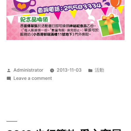
Posted
Posted
Administrator
2013-11-03
活動
by
on
in
Leave a comment
2013
禧
恩
「家‧
點‧
愛」