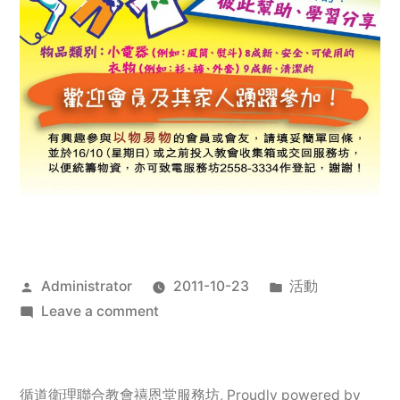
Posted
Posted
Administrator
2011-10-23
活動
by
on
in
Leave a comment
2011
年
服
循道衛理聯合教會禧恩堂服務坊
,
Proudly powered by