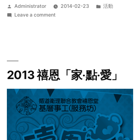
Posted
Posted
Administrator
2014-02-23
活動
by
on
in
Leave a comment
2014
年
探
訪
活
動
2013 禧恩「家‧點‧愛」
預
告