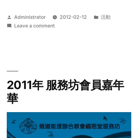
Posted
Posted
Administrator
2012-02-12
活動
by
on
in
Leave a comment
2012
步
行
籌
款
愛
2011年 服務坊會員嘉年
心
華
齊
展
步
關
懷
與