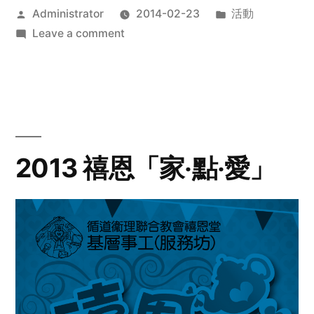
Posted
Posted
Administrator
2014-02-23
活動
by
on
in
Leave a comment
2014
年
探
訪
活
動
2013 禧恩「家‧點‧愛」
預
告