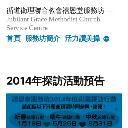
Skip
循道衛理聯合教會禧恩堂服務坊
to
Jubilant Grace Methodist Church
content
Service Centre
首頁
服務坊簡介
活力讚美操
More
2014年探訪活動預告