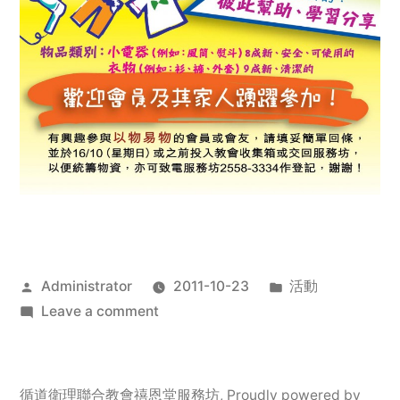
Posted
Posted
Administrator
2011-10-23
活動
by
on
in
Leave a comment
2011
年
服
循道衛理聯合教會禧恩堂服務坊
,
Proudly powered by