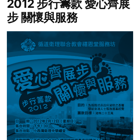
2012 步行籌款 愛心齊展
步 關懷與服務