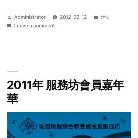
Posted
Posted
Administrator
2012-02-12
活動
by
on
in
Leave a comment
2012
步
行
籌
款
愛
2011年 服務坊會員嘉年
心
華
齊
展
步
關
懷
與