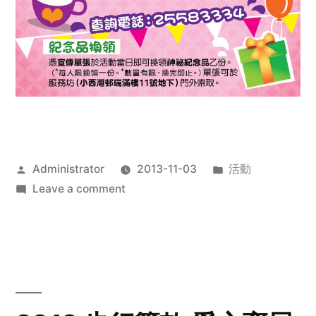
Posted
Posted
Administrator
2013-11-03
活動
by
on
in
Leave a comment
2013
禧
恩
「家‧
點‧
愛」