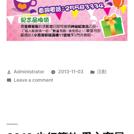
Posted
Posted
Administrator
2013-11-03
活動
by
on
in
Leave a comment
2013
禧
恩
「家‧
點‧
愛」