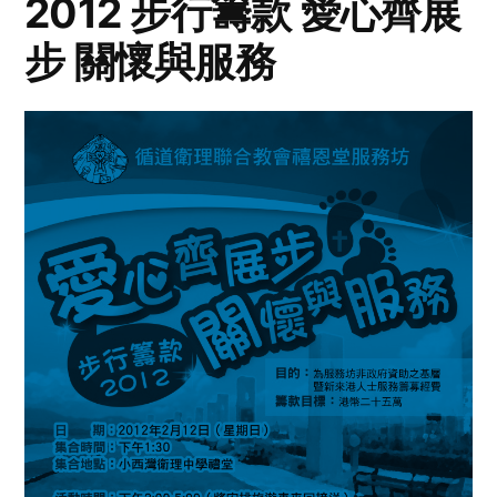
2012 步行籌款 愛心齊展
步 關懷與服務