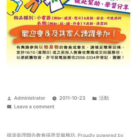
Posted
Posted
Administrator
2011-10-23
活動
by
on
in
Leave a comment
2011
年
服
循道衛理聯合教會禧恩堂服務坊
,
Proudly powered by