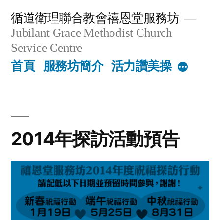
Skip
循道衛理聯合教會禧恩堂服務坊
to
Jubilant Grace Methodist Church
content
Service Centre
首頁
服務坊簡介
活力讚美操
More
2014年探訪活動預告