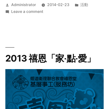
Posted
Posted
Administrator
2014-02-23
活動
by
on
in
Leave a comment
2014
年
探
訪
活
動
2013 禧恩「家‧點‧愛」
預
告