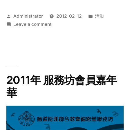
Posted
Posted
Administrator
2012-02-12
活動
by
on
in
Leave a comment
2012
步
行
籌
款
愛
2011年 服務坊會員嘉年
心
華
齊
展
步
關
懷
與