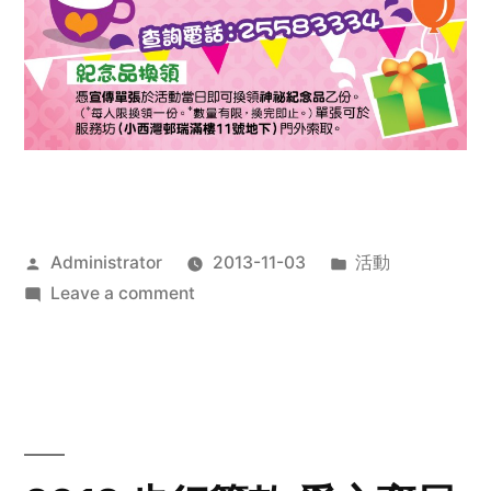
Posted
Posted
Administrator
2013-11-03
活動
by
on
in
Leave a comment
2013
禧
恩
「家‧
點‧
愛」