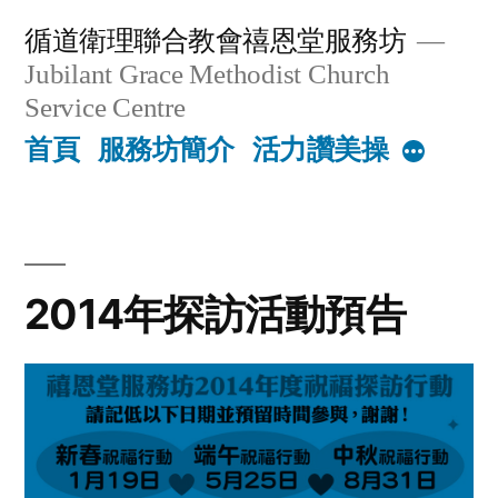
Skip
循道衛理聯合教會禧恩堂服務坊
to
Jubilant Grace Methodist Church
content
Service Centre
首頁
服務坊簡介
活力讚美操
More
2014年探訪活動預告