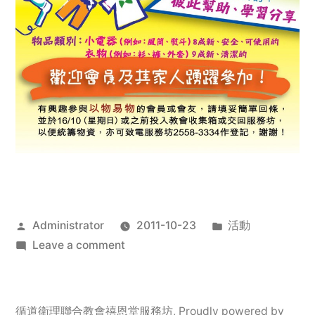
Posted
Posted
Administrator
2011-10-23
活動
by
on
in
Leave a comment
2011
年
服
循道衛理聯合教會禧恩堂服務坊
,
Proudly powered by