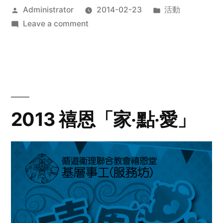
Posted
Posted
Administrator
2014-02-23
活動
by
on
in
Leave a comment
2014
年
探
訪
活
動
2013 禧恩「家‧點‧愛」
預
告