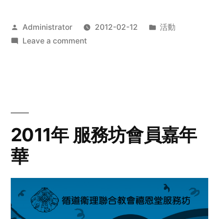
Posted
Posted
Administrator
2012-02-12
活動
by
on
in
Leave a comment
2012
步
行
籌
款
愛
2011年 服務坊會員嘉年
心
華
齊
展
步
關
懷
與