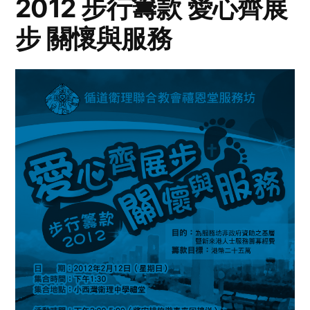
2012 步行籌款 愛心齊展
步 關懷與服務