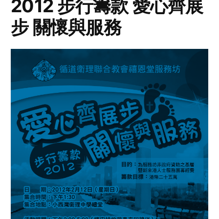
2012 步行籌款 愛心齊展
步 關懷與服務