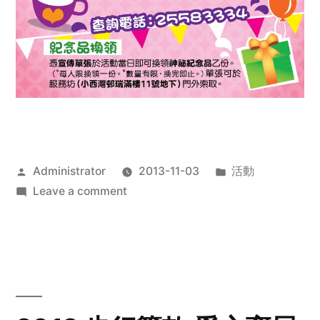
Posted
Posted
Administrator
2013-11-03
活動
by
on
in
Leave a comment
2013
禧
恩
「家‧
點‧
愛」