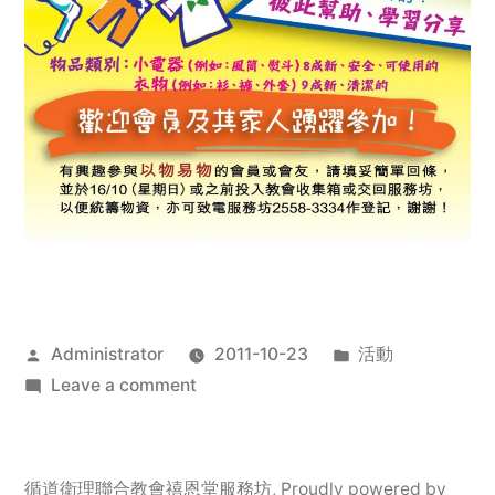
Posted
Posted
Administrator
2011-10-23
活動
by
on
in
Leave a comment
2011
年
服
循道衛理聯合教會禧恩堂服務坊
,
Proudly powered by