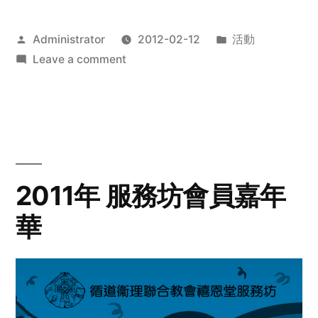
Posted
Posted
Administrator
2012-02-12
活動
by
on
in
Leave a comment
2012
步
行
籌
款
愛
2011年 服務坊會員嘉年
心
華
齊
展
步
關
懷
與