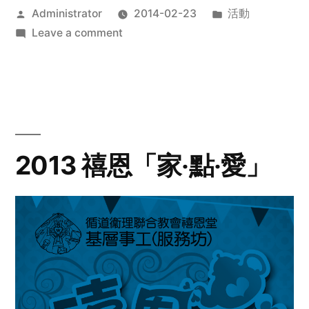
Posted
Posted
Administrator
2014-02-23
活動
by
on
in
Leave a comment
2014
年
探
訪
活
動
2013 禧恩「家‧點‧愛」
預
告