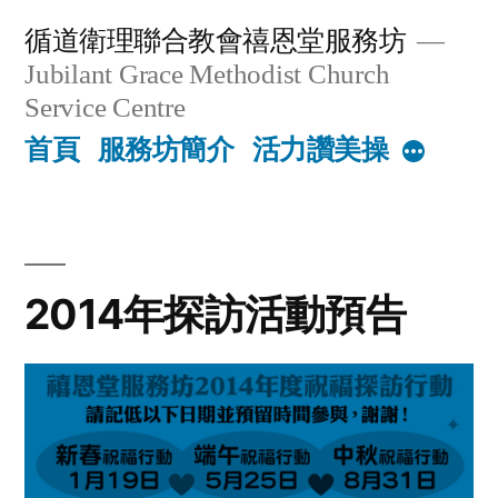
Skip
循道衛理聯合教會禧恩堂服務坊
to
Jubilant Grace Methodist Church
content
Service Centre
首頁
服務坊簡介
活力讚美操
More
2014年探訪活動預告