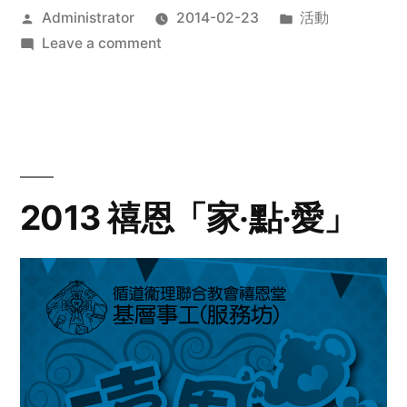
Posted
Posted
Administrator
2014-02-23
活動
by
on
in
Leave a comment
2014
年
探
訪
活
動
2013 禧恩「家‧點‧愛」
預
告