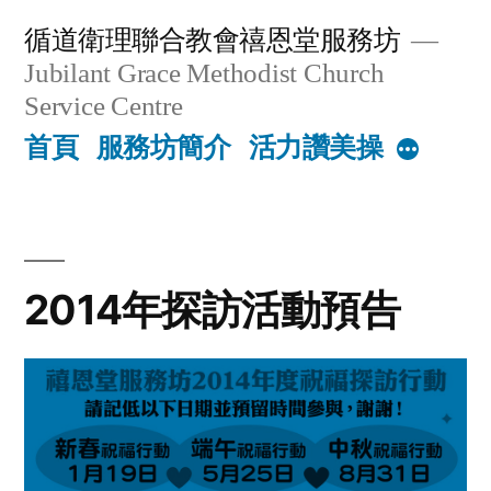
Skip
循道衛理聯合教會禧恩堂服務坊
to
Jubilant Grace Methodist Church
content
Service Centre
首頁
服務坊簡介
活力讚美操
More
2014年探訪活動預告