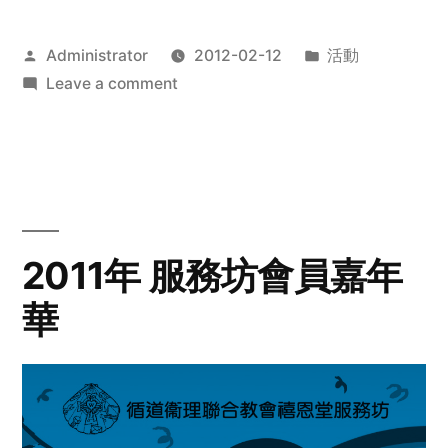
Posted
Posted
Administrator
2012-02-12
活動
by
on
in
Leave a comment
2012
步
行
籌
款
愛
2011年 服務坊會員嘉年
心
華
齊
展
步
關
懷
與