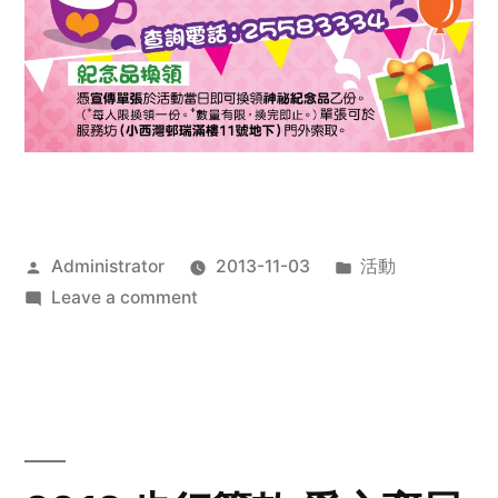
Posted
Posted
Administrator
2013-11-03
活動
by
on
in
Leave a comment
2013
禧
恩
「家‧
點‧
愛」