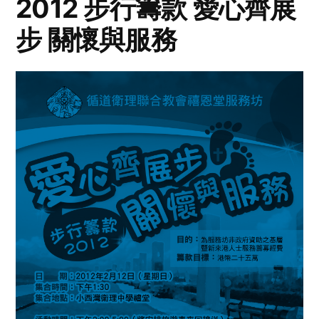
2012 步行籌款 愛心齊展
步 關懷與服務