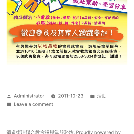
Posted
Posted
Administrator
2011-10-23
活動
by
on
in
Leave a comment
2011
年
服
循道衛理聯合教會禧恩堂服務坊
,
Proudly powered by