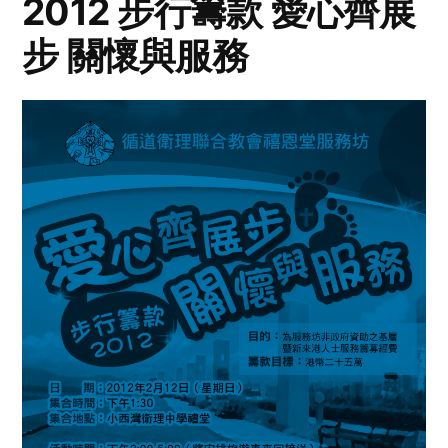
2012 步行籌款 愛心齊展
步 關懷與服務