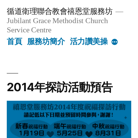
Skip
循道衛理聯合教會禧恩堂服務坊
to
Jubilant Grace Methodist Church
content
Service Centre
首頁
服務坊簡介
活力讚美操
More
2014年探訪活動預告