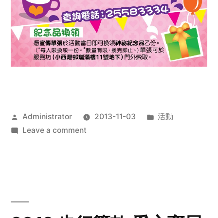
Posted
Posted
Administrator
2013-11-03
活動
by
on
in
Leave a comment
2013
禧
恩
「家‧
點‧
愛」