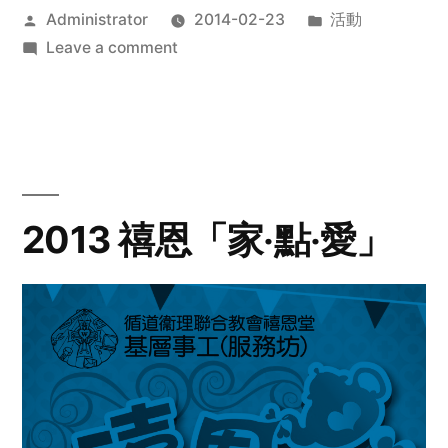
Posted
Posted
Administrator
2014-02-23
活動
by
on
in
Leave a comment
2014
年
探
訪
活
動
2013 禧恩「家‧點‧愛」
預
告