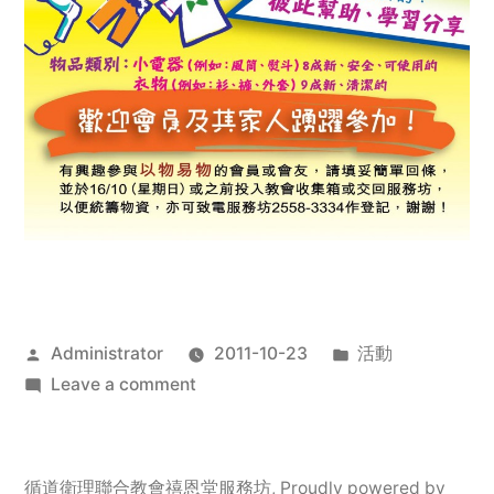
Posted
Posted
Administrator
2011-10-23
活動
by
on
in
Leave a comment
2011
年
服
循道衛理聯合教會禧恩堂服務坊
,
Proudly powered by