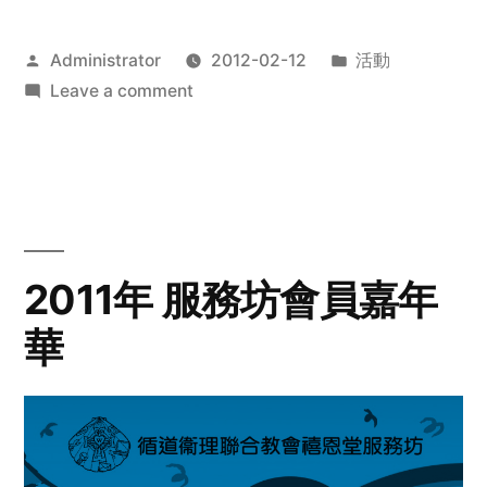
Posted
Posted
Administrator
2012-02-12
活動
by
on
in
Leave a comment
2012
步
行
籌
款
愛
2011年 服務坊會員嘉年
心
華
齊
展
步
關
懷
與