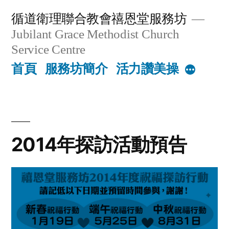
Skip
循道衛理聯合教會禧恩堂服務坊
to
Jubilant Grace Methodist Church
content
Service Centre
首頁
服務坊簡介
活力讚美操
More
2014年探訪活動預告