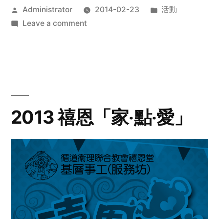
Posted
Posted
Administrator
2014-02-23
活動
by
on
in
Leave a comment
2014
年
探
訪
活
動
2013 禧恩「家‧點‧愛」
預
告