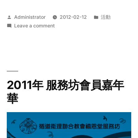
Posted
Posted
Administrator
2012-02-12
活動
by
on
in
Leave a comment
2012
步
行
籌
款
愛
2011年 服務坊會員嘉年
心
華
齊
展
步
關
懷
與