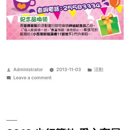
Posted
Posted
Administrator
2013-11-03
活動
by
on
in
Leave a comment
2013
禧
恩
「家‧
點‧
愛」