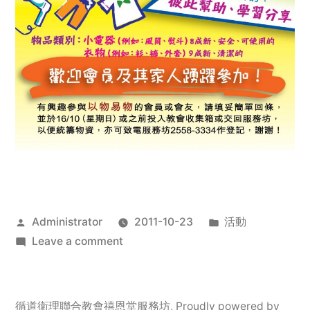
Posted
Posted
Administrator
2011-10-23
活動
by
on
in
Leave a comment
2011
年
服
循道衛理聯合教會禧恩堂服務坊
,
Proudly powered by