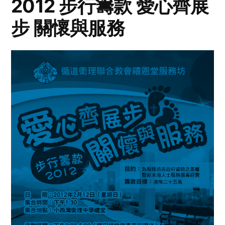
2012 步行籌款 愛心齊展
步 關懷與服務