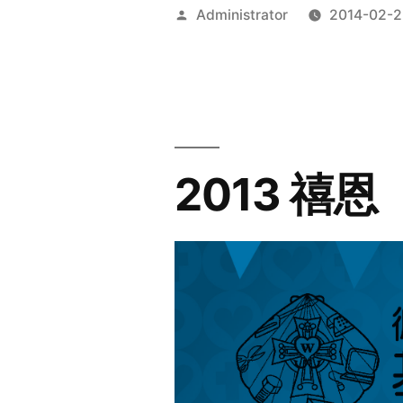
Posted
Administrator
2014-02-2
by
2013 禧恩