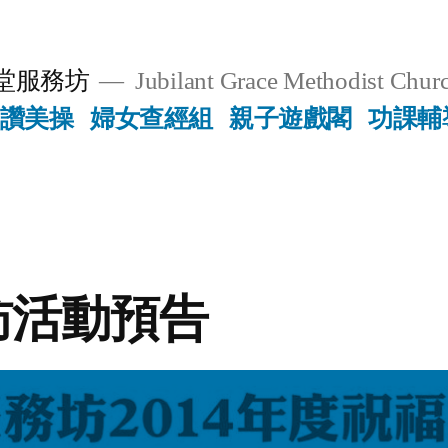
堂服務坊
Jubilant Grace Methodist Churc
讚美操
婦女查經組
親子遊戲閣
功課輔
訪活動預告