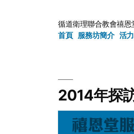
Skip
to
循道衛理聯合教會禧恩
content
首頁
服務坊簡介
活力
2014年探