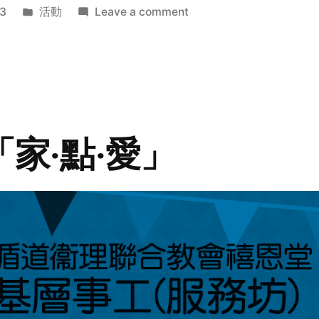
Posted
on
3
活動
Leave a comment
in
2014
年
探
訪
活
動
「家‧點‧愛」
預
告