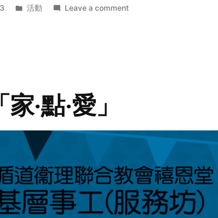
Posted
on
3
活動
Leave a comment
in
2014
年
探
訪
活
動
「家‧點‧愛」
預
告