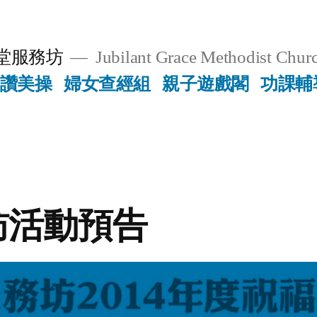
堂服務坊
Jubilant Grace Methodist Churc
讚美操
婦女查經組
親子遊戲閣
功課輔
訪活動預告