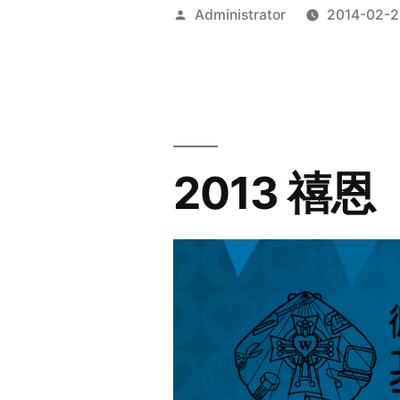
Posted
Administrator
2014-02-2
by
2013 禧恩