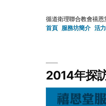
Skip
to
循道衛理聯合教會禧恩
content
首頁
服務坊簡介
活力
2014年探