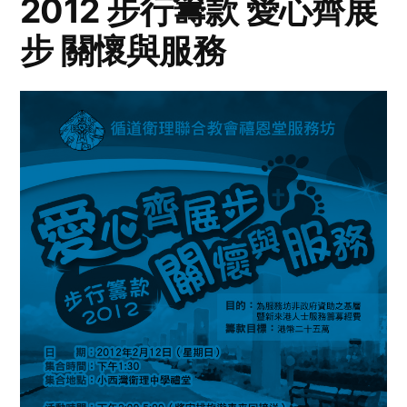
2012 步行籌款 愛心齊展
步 關懷與服務