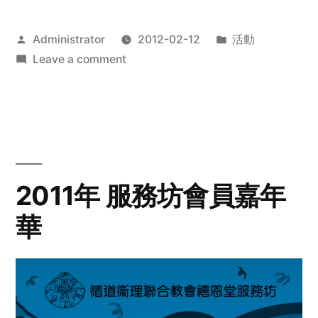
Posted
Posted
Administrator
2012-02-12
活動
by
on
in
Leave a comment
2012
步
行
籌
款
愛
2011年 服務坊會員嘉年
心
華
齊
展
步
關
懷
與