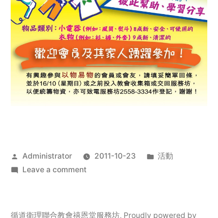
Posted
Posted
Administrator
2011-10-23
活動
by
on
in
Leave a comment
2011
年
服
循道衛理聯合教會禧恩堂服務坊
,
Proudly powered by