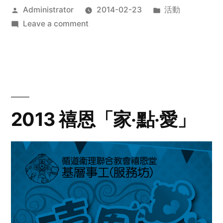
Posted
Posted
Administrator
2014-02-23
活動
by
on
in
Leave a comment
2014
年
探
訪
活
動
2013 禧恩「家‧點‧愛」
預
告