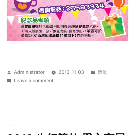
Posted
Posted
Administrator
2013-11-03
活動
by
on
in
Leave a comment
2013
禧
恩
「家‧
點‧
愛」