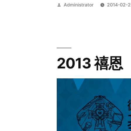
Posted
Administrator
2014-02-2
by
2013 禧恩