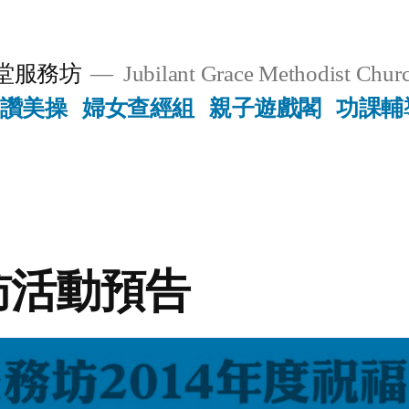
堂服務坊
Jubilant Grace Methodist Churc
讚美操
婦女查經組
親子遊戲閣
功課輔
訪活動預告