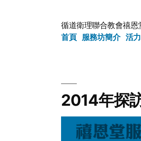
Skip
to
循道衛理聯合教會禧恩
content
首頁
服務坊簡介
活力
2014年探