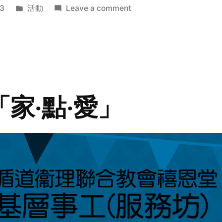
Posted
on
3
活動
Leave a comment
in
2014
年
探
訪
活
動
「家‧點‧愛」
預
告