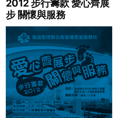
2012 步行籌款 愛心齊展
步 關懷與服務