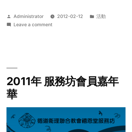
Posted
Posted
Administrator
2012-02-12
活動
by
on
in
Leave a comment
2012
步
行
籌
款
愛
2011年 服務坊會員嘉年
心
華
齊
展
步
關
懷
與