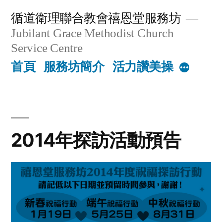
Skip
循道衛理聯合教會禧恩堂服務坊
to
Jubilant Grace Methodist Church
content
Service Centre
首頁
服務坊簡介
活力讚美操
More
2014年探訪活動預告