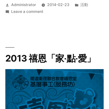
Posted
Posted
Administrator
2014-02-23
活動
by
on
in
Leave a comment
2014
年
探
訪
活
動
2013 禧恩「家‧點‧愛」
預
告