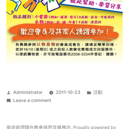
Posted
Posted
Administrator
2011-10-23
活動
by
on
in
Leave a comment
2011
年
服
循道衛理聯合教會禧恩堂服務坊
,
Proudly powered by