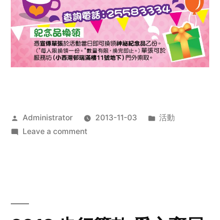
Posted
Posted
Administrator
2013-11-03
活動
by
on
in
Leave a comment
2013
禧
恩
「家‧
點‧
愛」