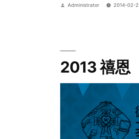
Posted
Administrator
2014-02-2
by
2013 禧恩