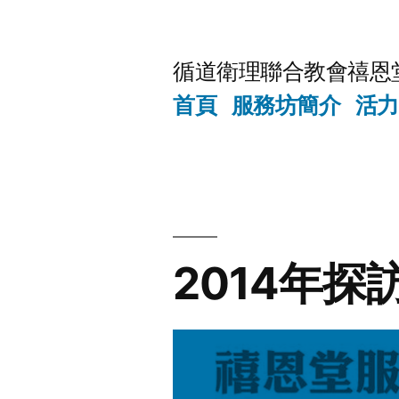
Skip
to
循道衛理聯合教會禧恩
content
首頁
服務坊簡介
活力
2014年探