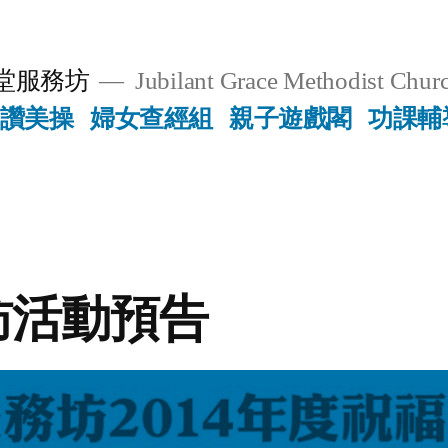
堂服務坊
Jubilant Grace Methodist Churc
讚美操
婦女查經組
親子遊戲閣
功課輔
訪活動預告