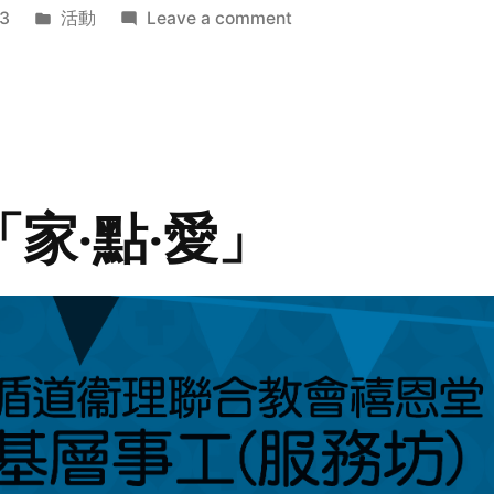
Posted
on
3
活動
Leave a comment
in
2014
年
探
訪
活
動
「家‧點‧愛」
預
告