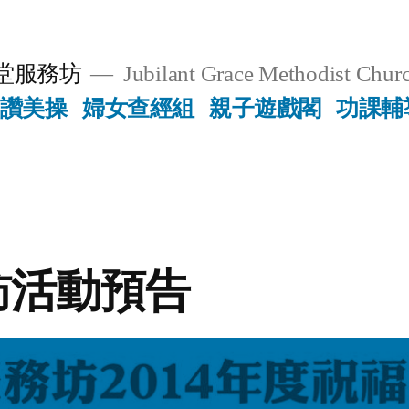
堂服務坊
Jubilant Grace Methodist Churc
讚美操
婦女查經組
親子遊戲閣
功課輔
訪活動預告