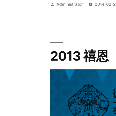
Posted
Administrator
2014-02-2
by
2013 禧恩