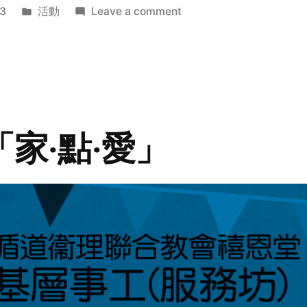
Posted
on
3
活動
Leave a comment
in
2014
年
探
訪
活
動
「家‧點‧愛」
預
告