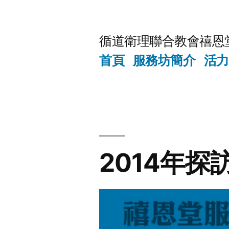
Skip
to
循道衛理聯合教會禧恩
content
首頁
服務坊簡介
活力
2014年探