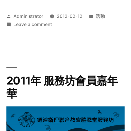
Posted
Posted
Administrator
2012-02-12
活動
by
on
in
Leave a comment
2012
步
行
籌
款
愛
2011年 服務坊會員嘉年
心
華
齊
展
步
關
懷
與