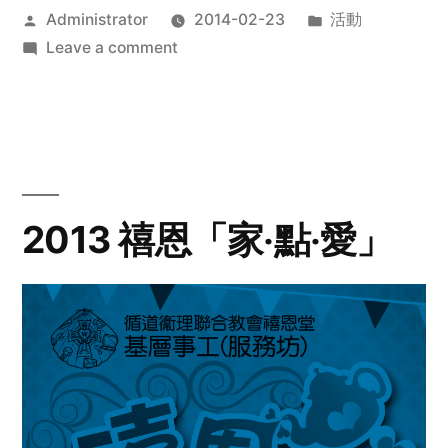
Posted
Posted
Administrator
2014-02-23
活動
by
on
in
Leave a comment
2014
年
探
訪
活
動
2013 禧恩「家‧點‧愛」
預
告