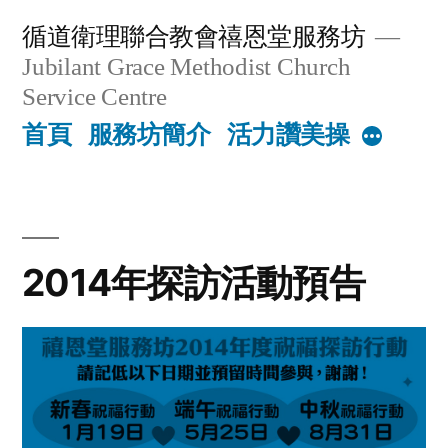
Skip
循道衛理聯合教會禧恩堂服務坊
to
Jubilant Grace Methodist Church
content
Service Centre
首頁
服務坊簡介
活力讚美操
More
2014年探訪活動預告