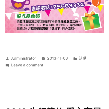
Posted
Posted
Administrator
2013-11-03
活動
by
on
in
Leave a comment
2013
禧
恩
「家‧
點‧
愛」