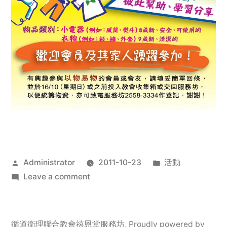
Posted
Posted
Administrator
2011-10-23
活動
by
on
in
Leave a comment
2011
年
服
循道衛理聯合教會禧恩堂服務坊
,
Proudly powered by