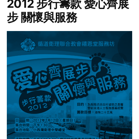
2012 步行籌款 愛心齊展
步 關懷與服務