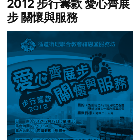
2012 步行籌款 愛心齊展
步 關懷與服務