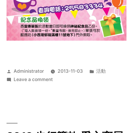
Posted
Posted
Administrator
2013-11-03
活動
by
on
in
Leave a comment
2013
禧
恩
「家‧
點‧
愛」