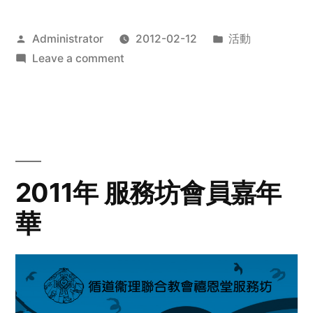
Posted
Posted
Administrator
2012-02-12
活動
by
on
in
Leave a comment
2012
步
行
籌
款
愛
2011年 服務坊會員嘉年
心
華
齊
展
步
關
懷
與