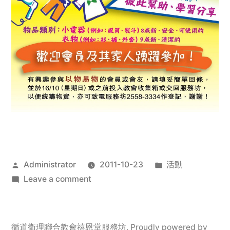
Posted
Posted
Administrator
2011-10-23
活動
by
on
in
Leave a comment
2011
年
服
循道衛理聯合教會禧恩堂服務坊
,
Proudly powered by