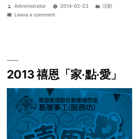
Posted
Posted
Administrator
2014-02-23
活動
by
on
in
Leave a comment
2014
年
探
訪
活
動
2013 禧恩「家‧點‧愛」
預
告