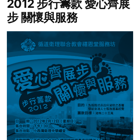
2012 步行籌款 愛心齊展
步 關懷與服務