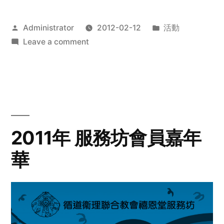
Posted
Posted
Administrator
2012-02-12
活動
by
on
in
Leave a comment
2012
步
行
籌
款
愛
2011年 服務坊會員嘉年
心
華
齊
展
步
關
懷
與