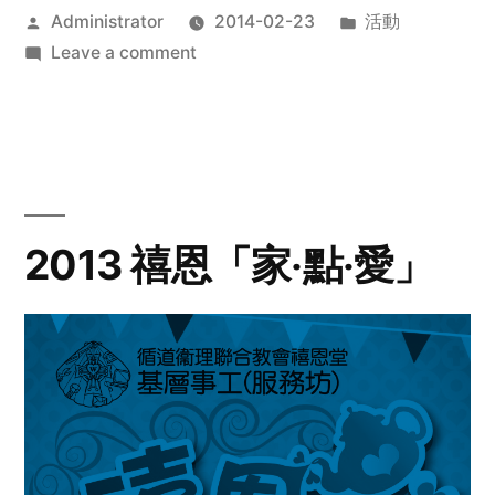
Posted
Posted
Administrator
2014-02-23
活動
by
on
in
Leave a comment
2014
年
探
訪
活
動
2013 禧恩「家‧點‧愛」
預
告