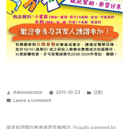
Posted
Posted
Administrator
2011-10-23
活動
by
on
in
Leave a comment
2011
年
服
循道衛理聯合教會禧恩堂服務坊
,
Proudly powered by