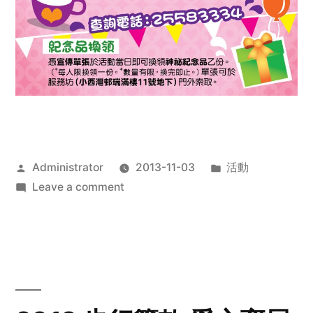
Posted
Posted
Administrator
2013-11-03
活動
by
on
in
Leave a comment
2013
禧
恩
「家‧
點‧
愛」