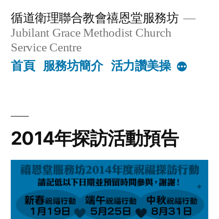
Skip
循道衛理聯合教會禧恩堂服務坊
to
Jubilant Grace Methodist Church
content
Service Centre
首頁
服務坊簡介
活力讚美操
More
2014年探訪活動預告