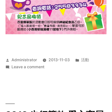
Posted
Posted
Administrator
2013-11-03
活動
by
on
in
Leave a comment
2013
禧
恩
「家‧
點‧
愛」