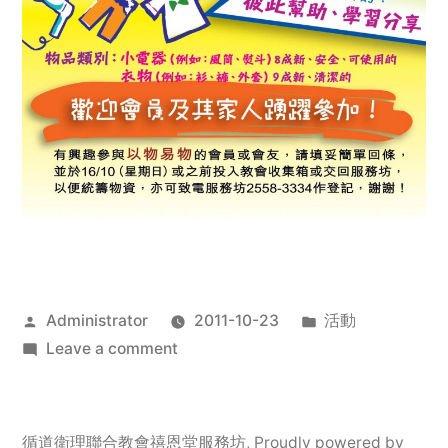
Posted
Posted
Administrator
2011-10-23
活動
by
on
in
Leave a comment
2011
年
服
循道衛理聯合教會禧恩堂服務坊
,
Proudly powered by