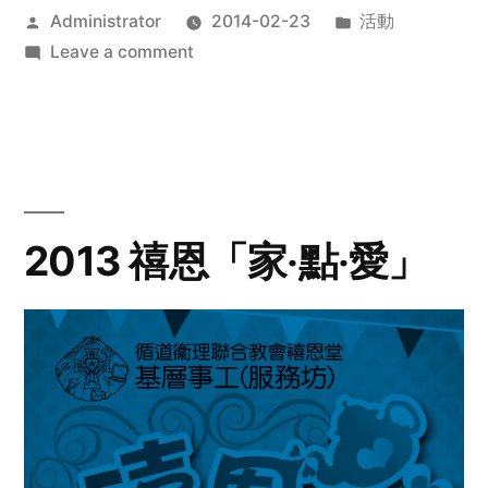
Posted
Posted
Administrator
2014-02-23
活動
by
on
in
Leave a comment
2014
年
探
訪
活
動
2013 禧恩「家‧點‧愛」
預
告