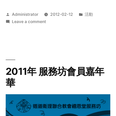
Posted
Posted
Administrator
2012-02-12
活動
by
on
in
Leave a comment
2012
步
行
籌
款
愛
2011年 服務坊會員嘉年
心
華
齊
展
步
關
懷
與