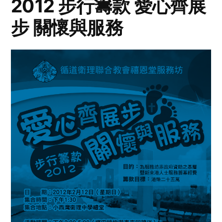
2012 步行籌款 愛心齊展
步 關懷與服務