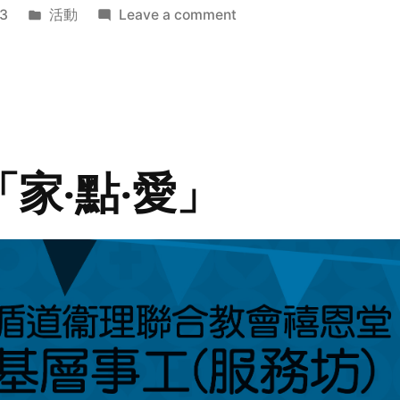
Posted
on
3
活動
Leave a comment
in
2014
年
探
訪
活
動
「家‧點‧愛」
預
告