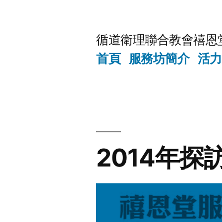
Skip
to
循道衛理聯合教會禧恩
content
首頁
服務坊簡介
活力
2014年探