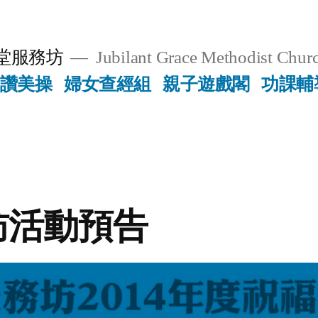
堂服務坊
Jubilant Grace Methodist Churc
讚美操
婦女查經組
親子遊戲閣
功課輔
訪活動預告