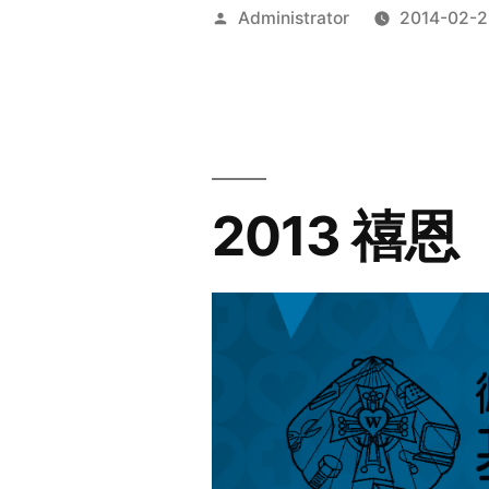
Posted
Administrator
2014-02-2
by
2013 禧恩