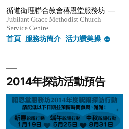
Skip
循道衛理聯合教會禧恩堂服務坊
to
Jubilant Grace Methodist Church
content
Service Centre
首頁
服務坊簡介
活力讚美操
More
2014年探訪活動預告