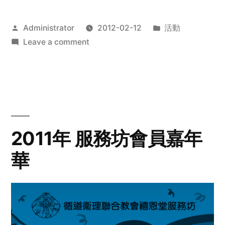
Posted
Posted
Administrator
2012-02-12
活動
by
on
in
Leave a comment
2012
步
行
籌
款
愛
2011年 服務坊會員嘉年
心
華
齊
展
步
關
懷
與