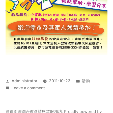
Posted
Posted
Administrator
2011-10-23
活動
by
on
in
Leave a comment
2011
年
服
循道衛理聯合教會禧恩堂服務坊
,
Proudly powered by