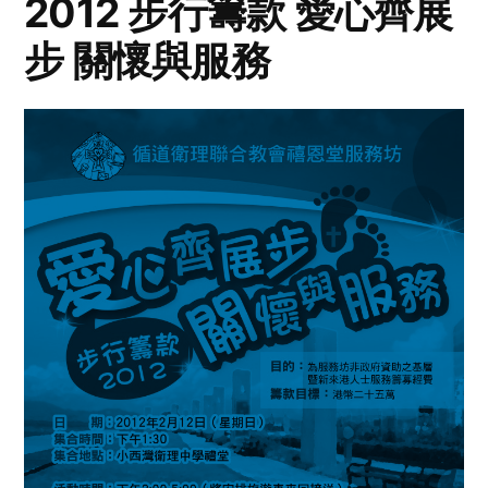
2012 步行籌款 愛心齊展
步 關懷與服務