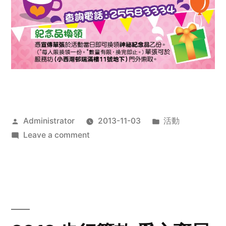
Posted
Posted
Administrator
2013-11-03
活動
by
on
in
Leave a comment
2013
禧
恩
「家‧
點‧
愛」