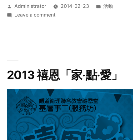
Posted
Posted
Administrator
2014-02-23
活動
by
on
in
Leave a comment
2014
年
探
訪
活
動
2013 禧恩「家‧點‧愛」
預
告