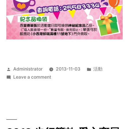
Posted
Posted
Administrator
2013-11-03
活動
by
on
in
Leave a comment
2013
禧
恩
「家‧
點‧
愛」