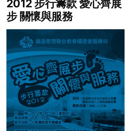
2012 步行籌款 愛心齊展
步 關懷與服務