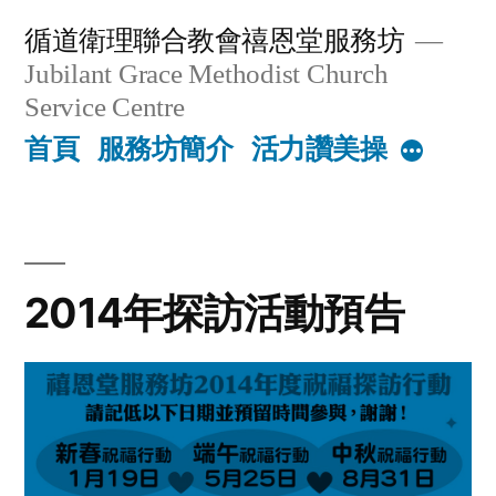
Skip
循道衛理聯合教會禧恩堂服務坊
to
Jubilant Grace Methodist Church
content
Service Centre
首頁
服務坊簡介
活力讚美操
More
2014年探訪活動預告