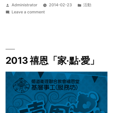
Posted
Posted
Administrator
2014-02-23
活動
by
on
in
Leave a comment
2014
年
探
訪
活
動
2013 禧恩「家‧點‧愛」
預
告