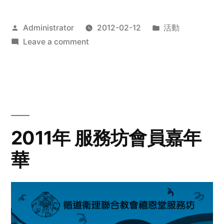
Posted
Posted
Administrator
2012-02-12
活動
by
on
in
Leave a comment
2012
步
行
籌
款
愛
2011年 服務坊會員嘉年
心
華
齊
展
步
關
懷
與