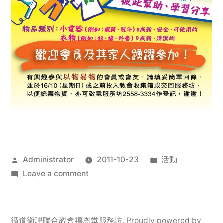
Posted
Posted
Administrator
2011-10-23
活動
by
on
in
Leave a comment
2011
年
服
循道衛理聯合教會禧恩堂服務坊
,
Proudly powered by