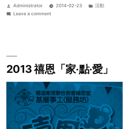
Posted
Posted
Administrator
2014-02-23
活動
by
on
in
Leave a comment
2014
年
探
訪
活
動
2013 禧恩「家‧點‧愛」
預
告