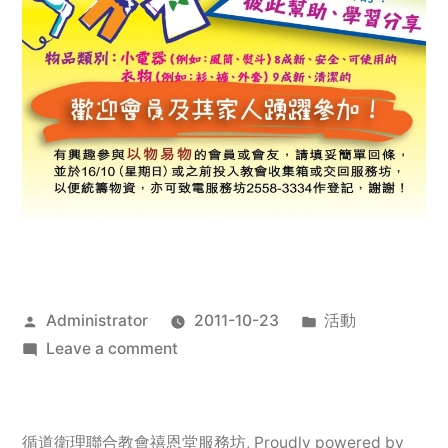
Posted
Posted
Administrator
2011-10-23
活動
by
on
in
Leave a comment
2011
年
服
循道衛理聯合教會禧恩堂服務坊
,
Proudly powered by