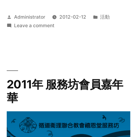
Posted
Posted
Administrator
2012-02-12
活動
by
on
in
Leave a comment
2012
步
行
籌
款
愛
2011年 服務坊會員嘉年
心
華
齊
展
步
關
懷
與