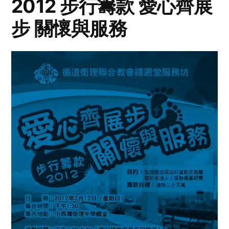
2012 步行籌款 愛心齊展
步 關懷與服務