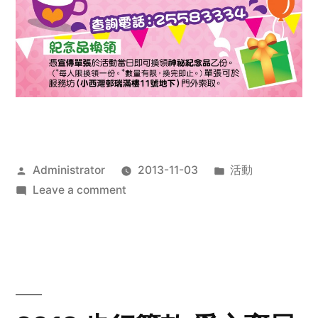
Posted
Posted
Administrator
2013-11-03
活動
by
on
in
Leave a comment
2013
禧
恩
「家‧
點‧
愛」