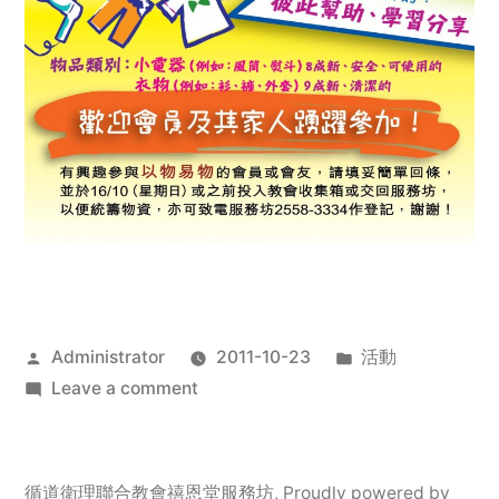
Posted
Posted
Administrator
2011-10-23
活動
by
on
in
Leave a comment
2011
年
服
循道衛理聯合教會禧恩堂服務坊
,
Proudly powered by