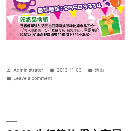
Posted
Posted
Administrator
2013-11-03
活動
by
on
in
Leave a comment
2013
禧
恩
「家‧
點‧
愛」