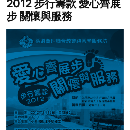
2012 步行籌款 愛心齊展
步 關懷與服務