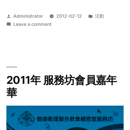
Posted
Posted
Administrator
2012-02-12
活動
by
on
in
Leave a comment
2012
步
行
籌
款
愛
2011年 服務坊會員嘉年
心
華
齊
展
步
關
懷
與