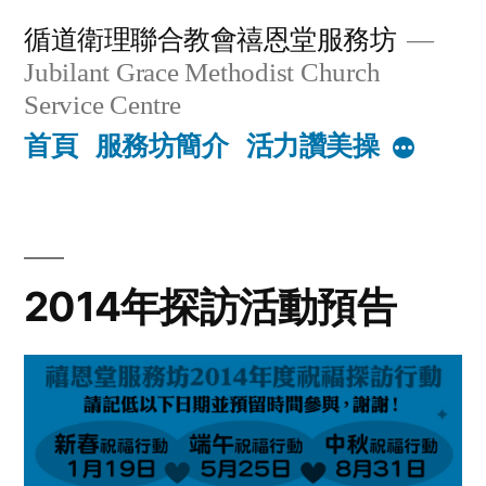
Skip
循道衛理聯合教會禧恩堂服務坊
to
Jubilant Grace Methodist Church
content
Service Centre
首頁
服務坊簡介
活力讚美操
More
2014年探訪活動預告