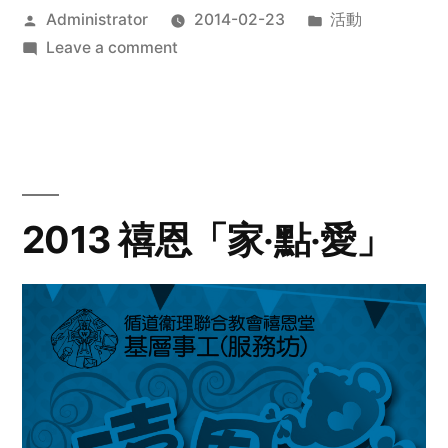
Posted
Posted
Administrator
2014-02-23
活動
by
on
in
Leave a comment
2014
年
探
訪
活
動
2013 禧恩「家‧點‧愛」
預
告