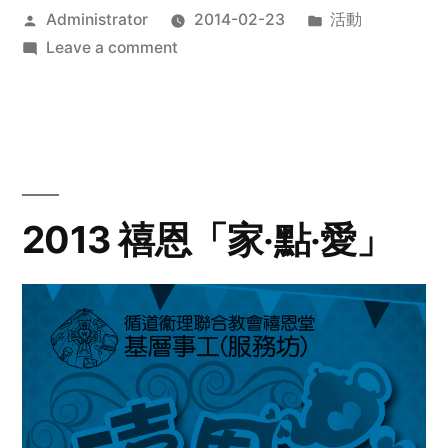
Posted
Posted
Administrator
2014-02-23
活動
by
on
in
Leave a comment
2014
年
探
訪
活
動
2013 禧恩「家‧點‧愛」
預
告