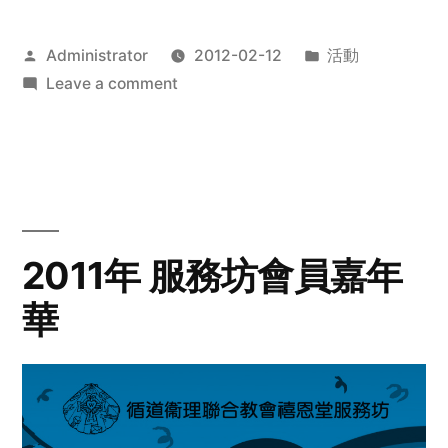
Posted
Posted
Administrator
2012-02-12
活動
by
on
in
Leave a comment
2012
步
行
籌
款
愛
2011年 服務坊會員嘉年
心
華
齊
展
步
關
懷
與