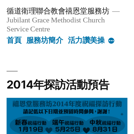
Skip
循道衛理聯合教會禧恩堂服務坊
to
Jubilant Grace Methodist Church
content
Service Centre
首頁
服務坊簡介
活力讚美操
More
2014年探訪活動預告