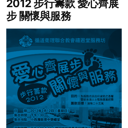
2012 步行籌款 愛心齊展
步 關懷與服務