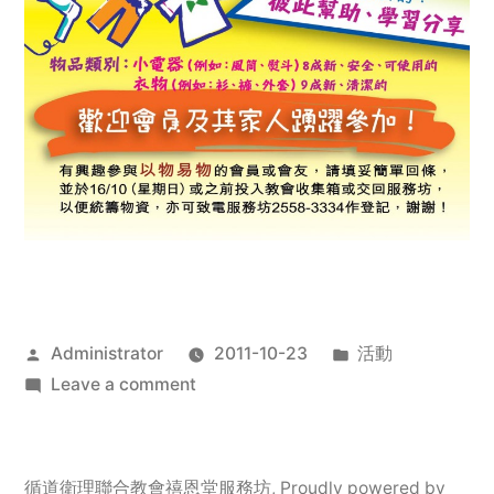
Posted
Posted
Administrator
2011-10-23
活動
by
on
in
Leave a comment
2011
年
服
循道衛理聯合教會禧恩堂服務坊
,
Proudly powered by