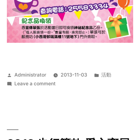
Posted
Posted
Administrator
2013-11-03
活動
by
on
in
Leave a comment
2013
禧
恩
「家‧
點‧
愛」