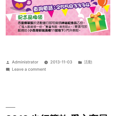
Posted
Posted
Administrator
2013-11-03
活動
by
on
in
Leave a comment
2013
禧
恩
「家‧
點‧
愛」