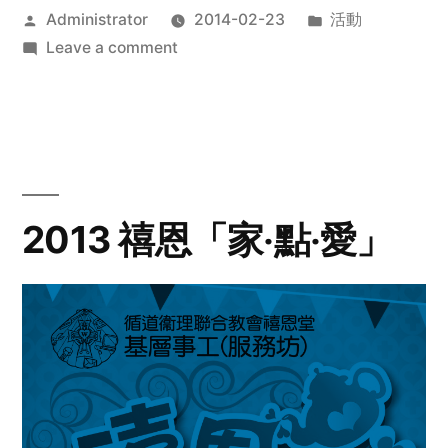
Posted
Posted
Administrator
2014-02-23
活動
by
on
in
Leave a comment
2014
年
探
訪
活
動
2013 禧恩「家‧點‧愛」
預
告