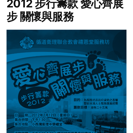
2012 步行籌款 愛心齊展
步 關懷與服務