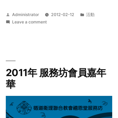
Posted
Posted
Administrator
2012-02-12
活動
by
on
in
Leave a comment
2012
步
行
籌
款
愛
2011年 服務坊會員嘉年
心
華
齊
展
步
關
懷
與