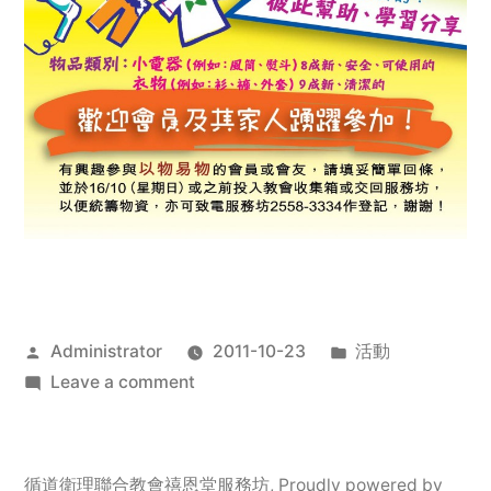
Posted
Posted
Administrator
2011-10-23
活動
by
on
in
Leave a comment
2011
年
服
循道衛理聯合教會禧恩堂服務坊
,
Proudly powered by