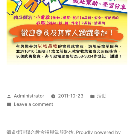
Posted
Posted
Administrator
2011-10-23
活動
by
on
in
Leave a comment
2011
年
服
循道衛理聯合教會禧恩堂服務坊
,
Proudly powered by