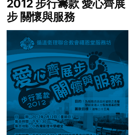
2012 步行籌款 愛心齊展
步 關懷與服務