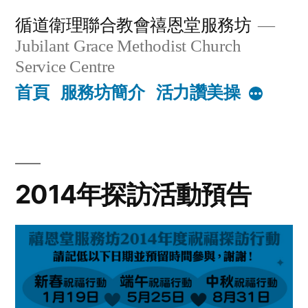
Skip
循道衛理聯合教會禧恩堂服務坊
to
Jubilant Grace Methodist Church
content
Service Centre
首頁
服務坊簡介
活力讚美操
More
2014年探訪活動預告