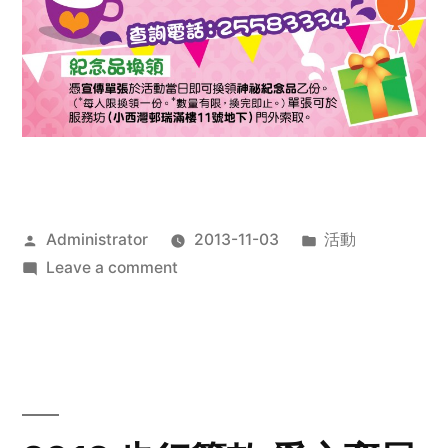
Posted
Posted
Administrator
2013-11-03
活動
by
on
in
Leave a comment
2013
禧
恩
「家‧
點‧
愛」