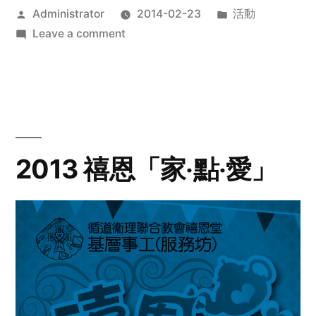
Posted
Posted
Administrator
2014-02-23
活動
by
on
in
Leave a comment
2014
年
探
訪
活
動
2013 禧恩「家‧點‧愛」
預
告