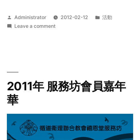
Posted
Posted
Administrator
2012-02-12
活動
by
on
in
Leave a comment
2012
步
行
籌
款
愛
2011年 服務坊會員嘉年
心
華
齊
展
步
關
懷
與