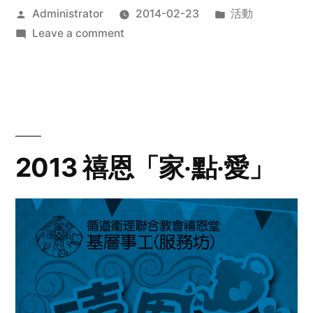
Posted
Posted
Administrator
2014-02-23
活動
by
on
in
Leave a comment
2014
年
探
訪
活
動
2013 禧恩「家‧點‧愛」
預
告