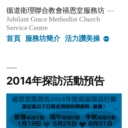
Skip
循道衛理聯合教會禧恩堂服務坊
to
Jubilant Grace Methodist Church
content
Service Centre
首頁
服務坊簡介
活力讚美操
More
2014年探訪活動預告