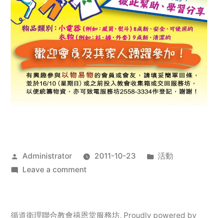
Posted
Posted
Administrator
2011-10-23
活動
by
on
in
Leave a comment
2011
年
服
循道衛理聯合教會禧恩堂服務坊
,
Proudly powered by