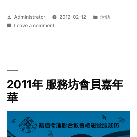
Posted
Posted
Administrator
2012-02-12
活動
by
on
in
Leave a comment
2012
步
行
籌
款
愛
2011年 服務坊會員嘉年
心
華
齊
展
步
關
懷
與