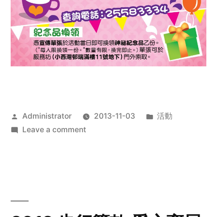
Posted
Posted
Administrator
2013-11-03
活動
by
on
in
Leave a comment
2013
禧
恩
「家‧
點‧
愛」