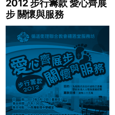
2012 步行籌款 愛心齊展
步 關懷與服務