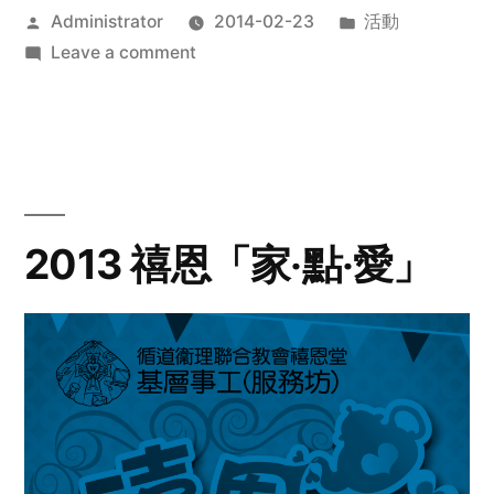
Posted
Posted
Administrator
2014-02-23
活動
by
on
in
Leave a comment
2014
年
探
訪
活
動
2013 禧恩「家‧點‧愛」
預
告