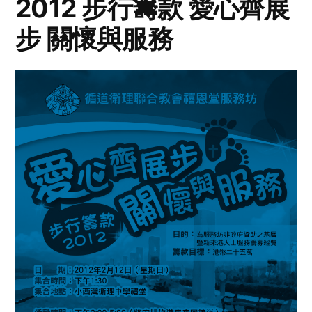
2012 步行籌款 愛心齊展
步 關懷與服務