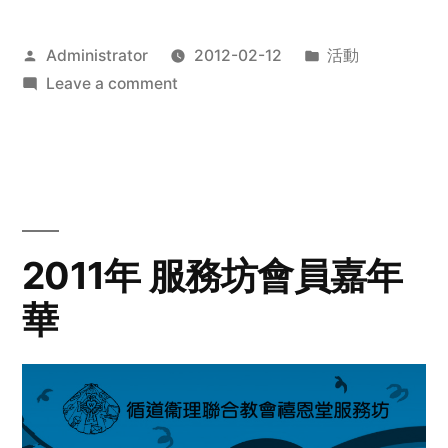
Posted
Posted
Administrator
2012-02-12
活動
by
on
in
Leave a comment
2012
步
行
籌
款
愛
2011年 服務坊會員嘉年
心
華
齊
展
步
關
懷
與