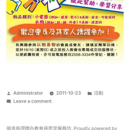
Posted
Posted
Administrator
2011-10-23
活動
by
on
in
Leave a comment
2011
年
服
循道衛理聯合教會禧恩堂服務坊
,
Proudly powered by