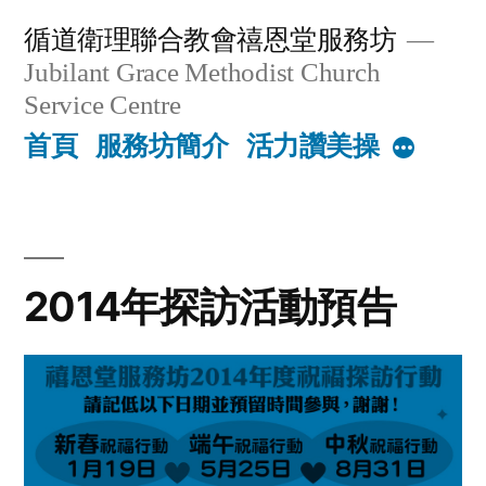
Skip
循道衛理聯合教會禧恩堂服務坊
to
Jubilant Grace Methodist Church
content
Service Centre
首頁
服務坊簡介
活力讚美操
More
2014年探訪活動預告