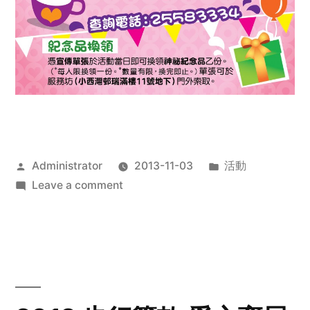
Posted
Posted
Administrator
2013-11-03
活動
by
on
in
Leave a comment
2013
禧
恩
「家‧
點‧
愛」