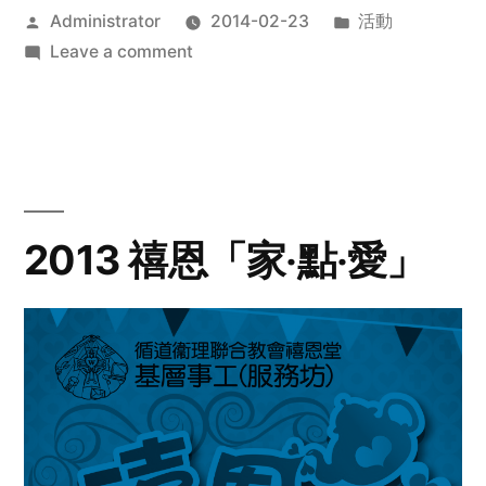
Posted
Posted
Administrator
2014-02-23
活動
by
on
in
Leave a comment
2014
年
探
訪
活
動
2013 禧恩「家‧點‧愛」
預
告