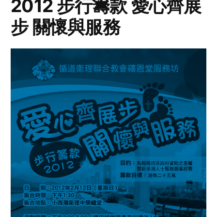
2012 步行籌款 愛心齊展
步 關懷與服務