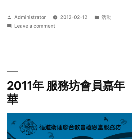
Posted
Posted
Administrator
2012-02-12
活動
by
on
in
Leave a comment
2012
步
行
籌
款
愛
2011年 服務坊會員嘉年
心
華
齊
展
步
關
懷
與