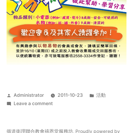
Posted
Posted
Administrator
2011-10-23
活動
by
on
in
Leave a comment
2011
年
服
循道衛理聯合教會禧恩堂服務坊
,
Proudly powered by