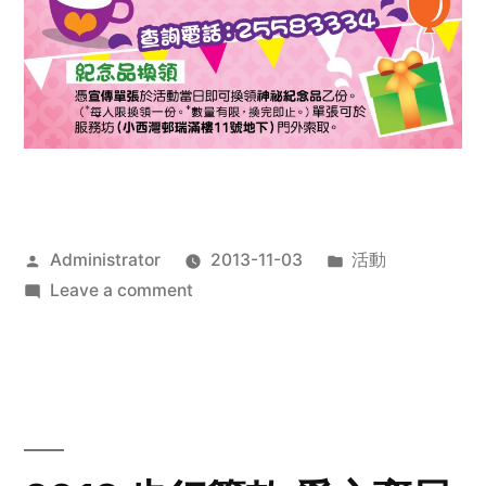
Posted
Posted
Administrator
2013-11-03
活動
by
on
in
Leave a comment
2013
禧
恩
「家‧
點‧
愛」