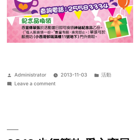
Posted
Posted
Administrator
2013-11-03
活動
by
on
in
Leave a comment
2013
禧
恩
「家‧
點‧
愛」