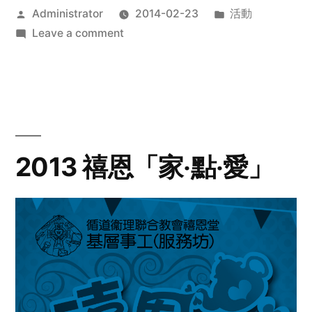
Posted
Posted
Administrator
2014-02-23
活動
by
on
in
Leave a comment
2014
年
探
訪
活
動
2013 禧恩「家‧點‧愛」
預
告