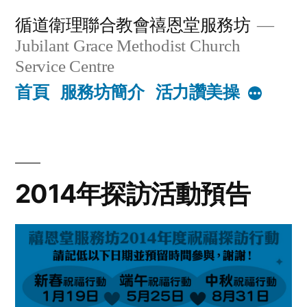
Skip
循道衛理聯合教會禧恩堂服務坊
to
Jubilant Grace Methodist Church
content
Service Centre
首頁
服務坊簡介
活力讚美操
More
2014年探訪活動預告