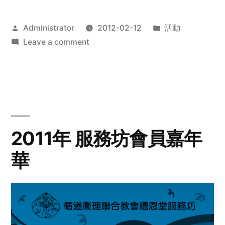
Posted
Posted
Administrator
2012-02-12
活動
by
on
in
Leave a comment
2012
步
行
籌
款
愛
2011年 服務坊會員嘉年
心
華
齊
展
步
關
懷
與