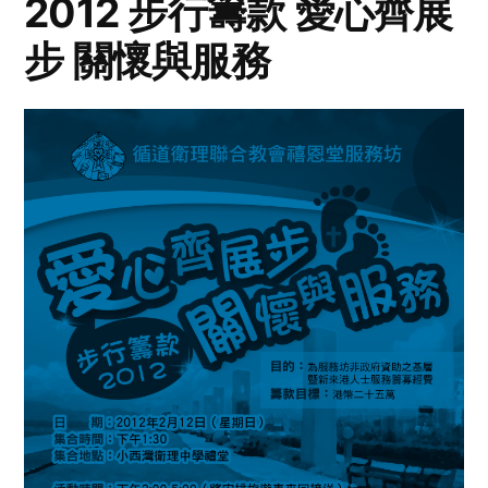
2012 步行籌款 愛心齊展
步 關懷與服務