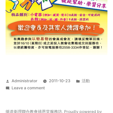
Posted
Posted
Administrator
2011-10-23
活動
by
on
in
Leave a comment
2011
年
服
循道衛理聯合教會禧恩堂服務坊
,
Proudly powered by