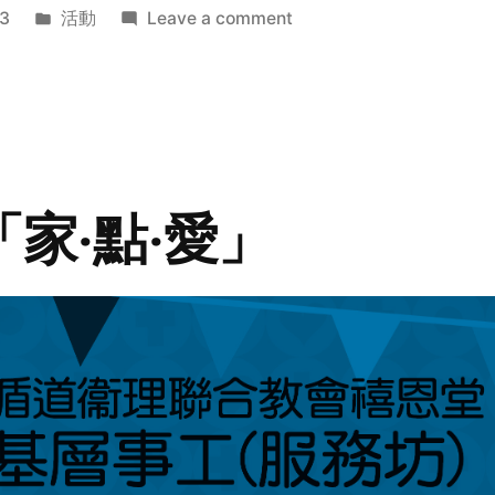
Posted
on
3
活動
Leave a comment
in
2014
年
探
訪
活
動
「家‧點‧愛」
預
告