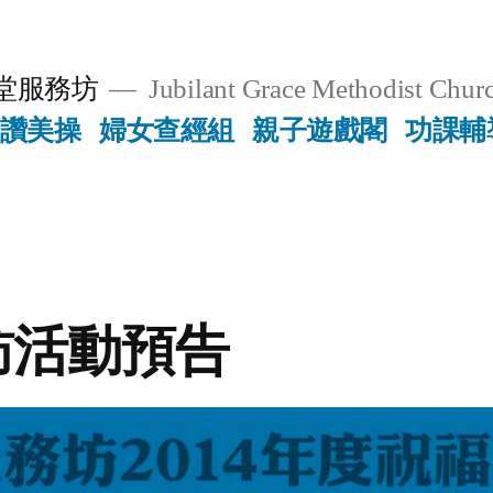
堂服務坊
Jubilant Grace Methodist Churc
讚美操
婦女查經組
親子遊戲閣
功課輔
訪活動預告