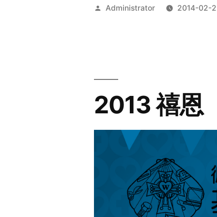
Posted
Administrator
2014-02-2
by
2013 禧恩