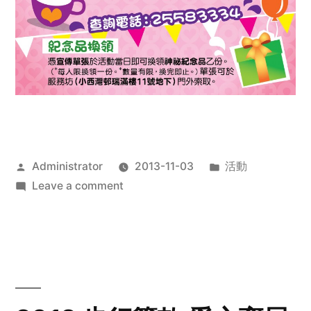
Posted
Posted
Administrator
2013-11-03
活動
by
on
in
Leave a comment
2013
禧
恩
「家‧
點‧
愛」