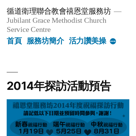
Skip
循道衛理聯合教會禧恩堂服務坊
to
Jubilant Grace Methodist Church
content
Service Centre
首頁
服務坊簡介
活力讚美操
More
2014年探訪活動預告