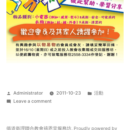
Posted
Posted
Administrator
2011-10-23
活動
by
on
in
Leave a comment
2011
年
服
循道衛理聯合教會禧恩堂服務坊
,
Proudly powered by