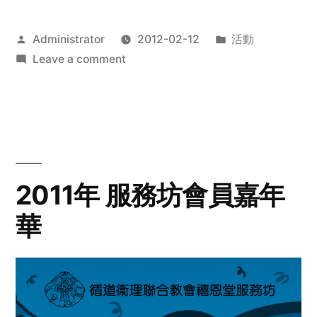
Posted
Posted
Administrator
2012-02-12
活動
by
on
in
Leave a comment
2012
步
行
籌
款
愛
2011年 服務坊會員嘉年
心
華
齊
展
步
關
懷
與