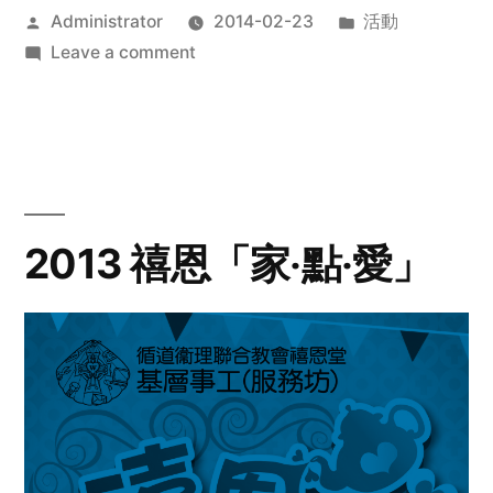
Posted
Posted
Administrator
2014-02-23
活動
by
on
in
Leave a comment
2014
年
探
訪
活
動
2013 禧恩「家‧點‧愛」
預
告