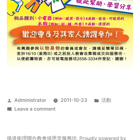
Posted
Posted
Administrator
2011-10-23
活動
by
on
in
Leave a comment
2011
年
服
循道衛理聯合教會禧恩堂服務坊
,
Proudly powered by