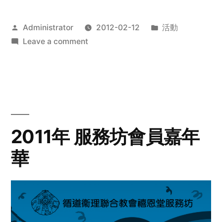
Posted
Posted
Administrator
2012-02-12
活動
by
on
in
Leave a comment
2012
步
行
籌
款
愛
2011年 服務坊會員嘉年
心
華
齊
展
步
關
懷
與