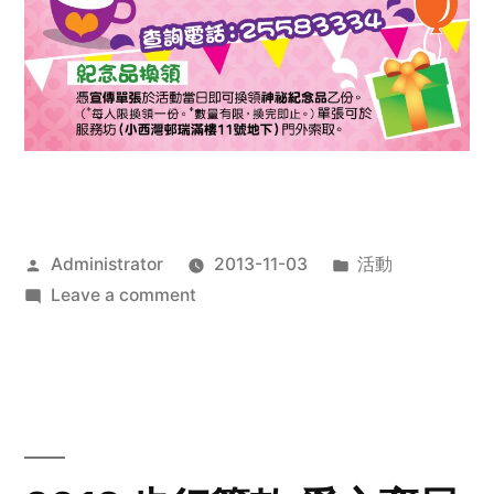
Posted
Posted
Administrator
2013-11-03
活動
by
on
in
Leave a comment
2013
禧
恩
「家‧
點‧
愛」