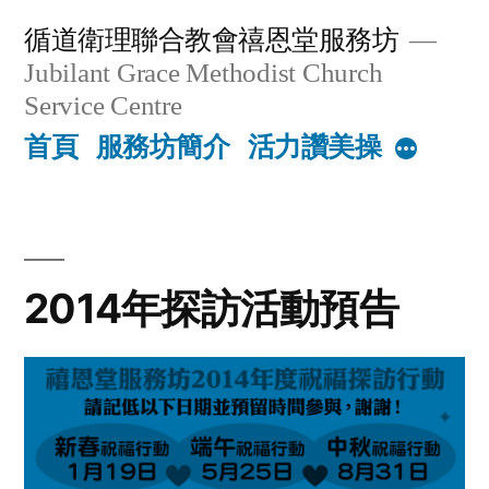
Skip
循道衛理聯合教會禧恩堂服務坊
to
Jubilant Grace Methodist Church
content
Service Centre
首頁
服務坊簡介
活力讚美操
More
2014年探訪活動預告