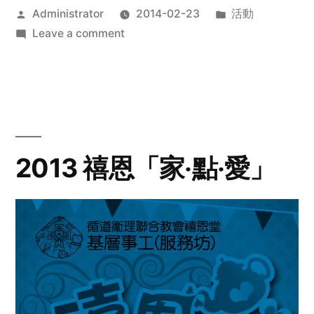
Posted
Posted
Administrator
2014-02-23
活動
by
on
in
Leave a comment
2014
年
探
訪
活
動
2013 禧恩「家‧點‧愛」
預
告