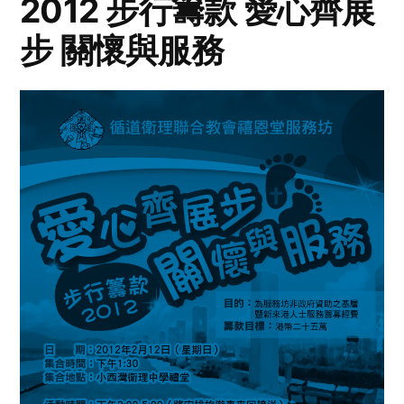
2012 步行籌款 愛心齊展
步 關懷與服務