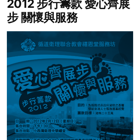
2012 步行籌款 愛心齊展
步 關懷與服務