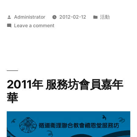
Posted
Posted
Administrator
2012-02-12
活動
by
on
in
Leave a comment
2012
步
行
籌
款
愛
2011年 服務坊會員嘉年
心
華
齊
展
步
關
懷
與