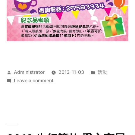
Posted
Posted
Administrator
2013-11-03
活動
by
on
in
Leave a comment
2013
禧
恩
「家‧
點‧
愛」