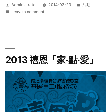
Posted
Posted
Administrator
2014-02-23
活動
by
on
in
Leave a comment
2014
年
探
訪
活
動
2013 禧恩「家‧點‧愛」
預
告