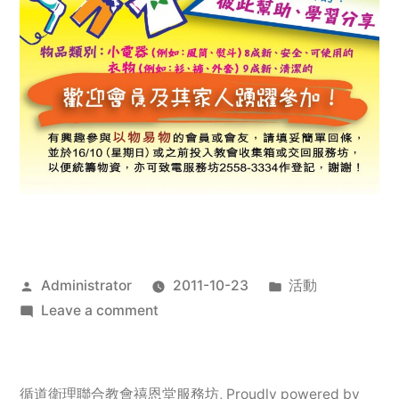
Posted
Posted
Administrator
2011-10-23
活動
by
on
in
Leave a comment
2011
年
服
循道衛理聯合教會禧恩堂服務坊
,
Proudly powered by