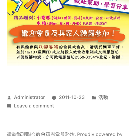
Posted
Posted
Administrator
2011-10-23
活動
by
on
in
Leave a comment
2011
年
服
循道衛理聯合教會禧恩堂服務坊
,
Proudly powered by