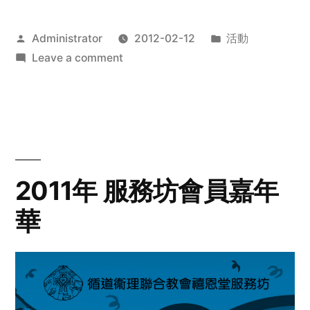
Posted
Posted
Administrator
2012-02-12
活動
by
on
in
Leave a comment
2012
步
行
籌
款
愛
2011年 服務坊會員嘉年
心
華
齊
展
步
關
懷
與