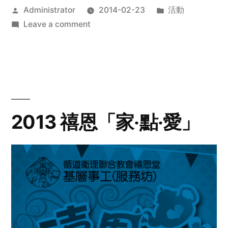
Posted
Posted
Administrator
2014-02-23
活動
by
on
in
Leave a comment
2014
年
探
訪
活
動
2013 禧恩「家‧點‧愛」
預
告