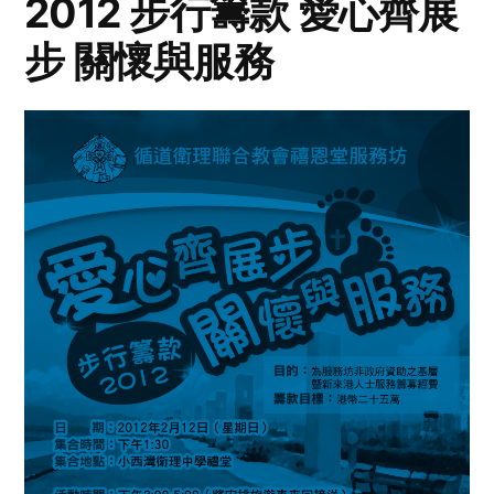
2012 步行籌款 愛心齊展
步 關懷與服務