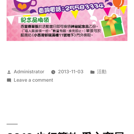
Posted
Posted
Administrator
2013-11-03
活動
by
on
in
Leave a comment
2013
禧
恩
「家‧
點‧
愛」