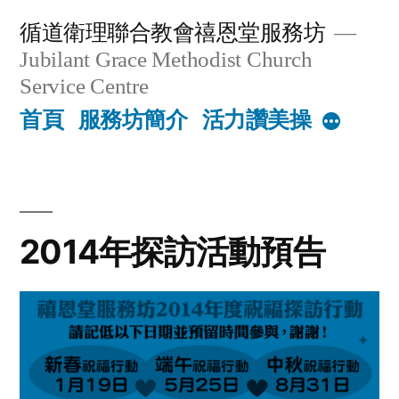
Skip
循道衛理聯合教會禧恩堂服務坊
to
Jubilant Grace Methodist Church
content
Service Centre
首頁
服務坊簡介
活力讚美操
More
2014年探訪活動預告