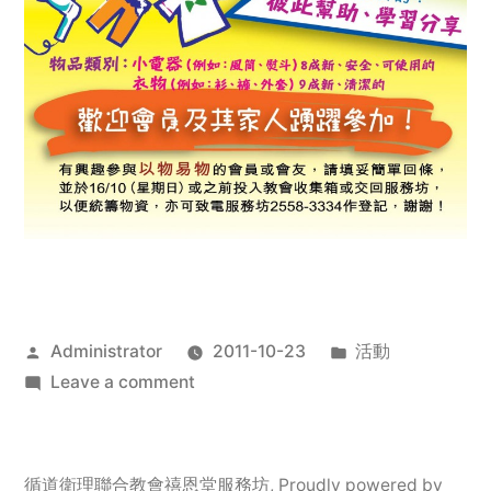
Posted
Posted
Administrator
2011-10-23
活動
by
on
in
Leave a comment
2011
年
服
循道衛理聯合教會禧恩堂服務坊
,
Proudly powered by