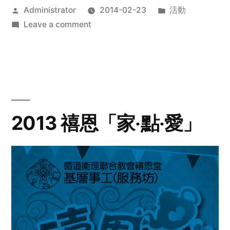
Posted
Posted
Administrator
2014-02-23
活動
by
on
in
Leave a comment
2014
年
探
訪
活
動
2013 禧恩「家‧點‧愛」
預
告