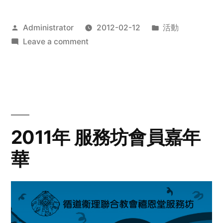
Posted
Posted
Administrator
2012-02-12
活動
by
on
in
Leave a comment
2012
步
行
籌
款
愛
2011年 服務坊會員嘉年
心
華
齊
展
步
關
懷
與