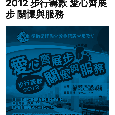
2012 步行籌款 愛心齊展
步 關懷與服務