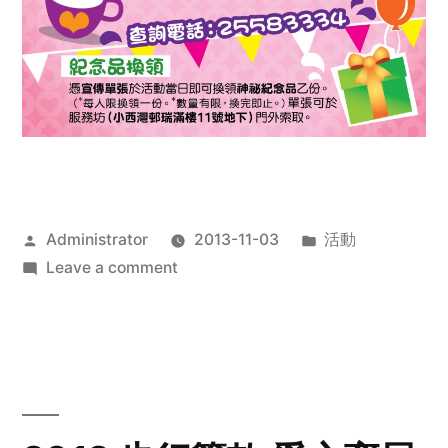
Posted
Posted
Administrator
2013-11-03
活動
by
on
in
Leave a comment
2013
禧
恩
「家‧
點‧
愛」