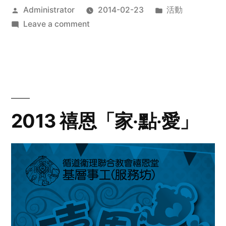
Posted
Posted
Administrator
2014-02-23
活動
by
on
in
Leave a comment
2014
年
探
訪
活
動
2013 禧恩「家‧點‧愛」
預
告