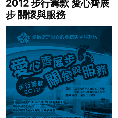
2012 步行籌款 愛心齊展
步 關懷與服務