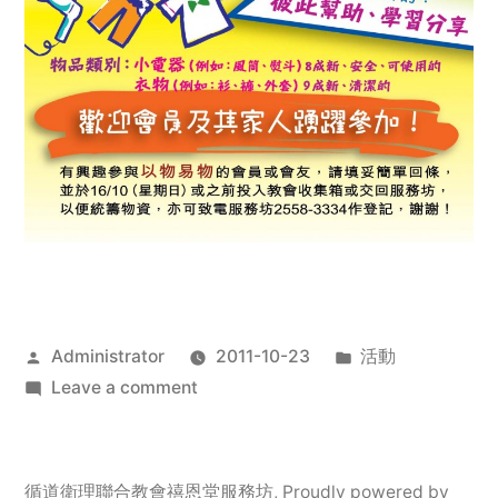
Posted
Posted
Administrator
2011-10-23
活動
by
on
in
Leave a comment
2011
年
服
循道衛理聯合教會禧恩堂服務坊
,
Proudly powered by