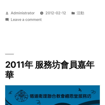
Posted
Posted
Administrator
2012-02-12
活動
by
on
in
Leave a comment
2012
步
行
籌
款
愛
2011年 服務坊會員嘉年
心
華
齊
展
步
關
懷
與