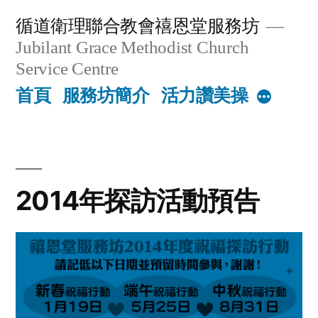
Skip
循道衛理聯合教會禧恩堂服務坊
to
Jubilant Grace Methodist Church
content
Service Centre
首頁
服務坊簡介
活力讚美操
More
2014年探訪活動預告