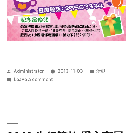
Posted
Posted
Administrator
2013-11-03
活動
by
on
in
Leave a comment
2013
禧
恩
「家‧
點‧
愛」